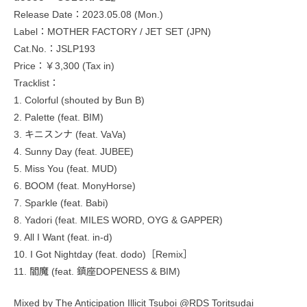
Release Date：2023.05.08 (Mon.)
Label：MOTHER FACTORY / JET SET (JPN)
Cat.No.：JSLP193
Price：￥3,300 (Tax in)
Tracklist：
1. Colorful (shouted by Bun B)
2. Palette (feat. BIM)
3. キニスンナ (feat. VaVa)
4. Sunny Day (feat. JUBEE)
5. Miss You (feat. MUD)
6. BOOM (feat. MonyHorse)
7. Sparkle (feat. Babi)
8. Yadori (feat. MILES WORD, OYG & GAPPER)
9. All I Want (feat. in-d)
10. I Got Nightday (feat. dodo)［Remix］
11. 閻魔 (feat. 鎮座DOPENESS & BIM)
Mixed by The Anticipation Illicit Tsuboi @RDS Toritsudai