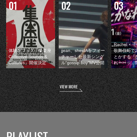
Rachel 
体験型フェス『集楽座
jjean、sheidAをフィー
歌舞伎町で
Collective Sounds &
チャーした最新シング
とかする『
Cultures』開催決定
ル“gossip boy”MV公開
れーーッ』
VIEW MORE
PLAYLIST