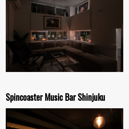
Spincoaster Music Bar Shinjuku