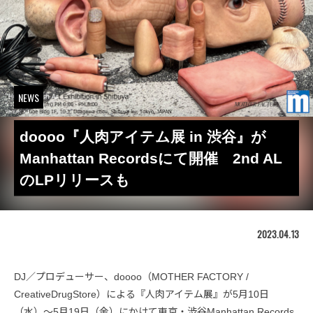
NEWS
doooo『人肉アイテム展 in 渋谷』が
Manhattan Recordsにて開催 2nd AL
のLPリリースも
2023.04.13
DJ／プロデューサー、doooo（MOTHER FACTORY /
CreativeDrugStore）による『人肉アイテム展』が5月10日
（水）〜5月19日（金）にかけて東京・渋谷Manhattan Records