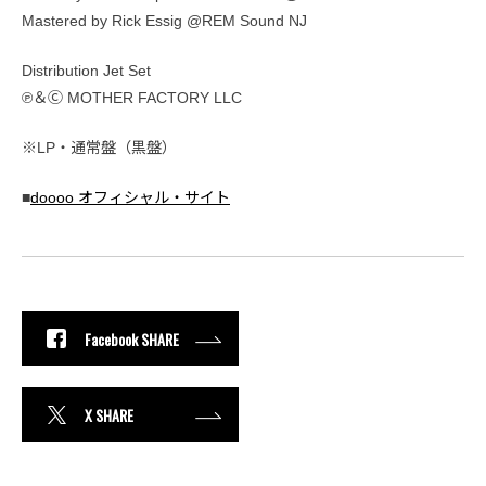
Mastered by Rick Essig @REM Sound NJ
Distribution Jet Set
℗＆Ⓒ MOTHER FACTORY LLC
※LP・通常盤（黒盤）
■
doooo オフィシャル・サイト
Facebook SHARE
X SHARE