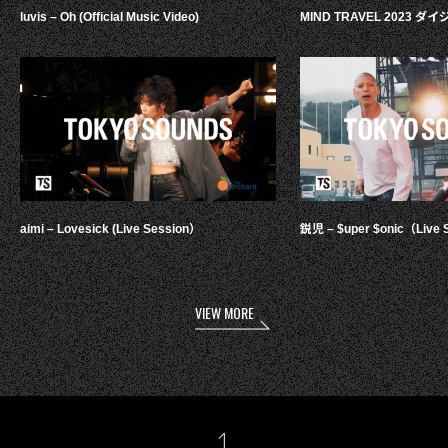
luvis – Oh (Official Music Video)
MIND TRAVEL 2023 
aimi – Lovesick (Live Session）
鋭児 – $uper $onic（Live 
VIEW MORE