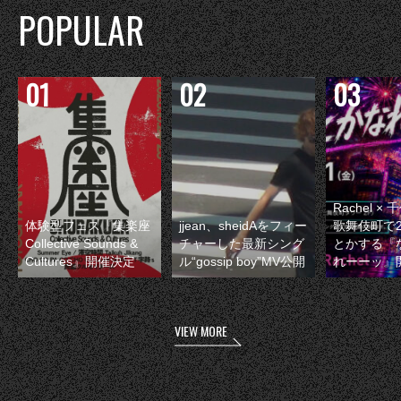
POPULAR
Rachel 
体験型フェス『集楽座
jjean、sheidAをフィー
歌舞伎町で
Collective Sounds &
チャーした最新シング
とかする『
Cultures』開催決定
ル“gossip boy”MV公開
れーーッ』
VIEW MORE