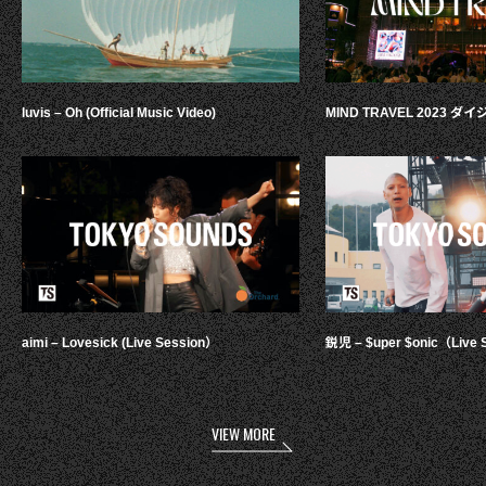
luvis – Oh (Official Music Video)
MIND TRAVEL 2023 
aimi – Lovesick (Live Session）
鋭児 – $uper $onic（Live 
VIEW MORE