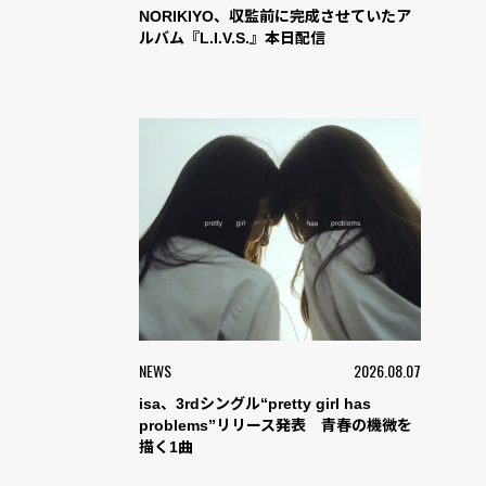
NORIKIYO、収監前に完成させていたア
ルバム『L.I.V.S.』本日配信
NEWS
2026.08.07
isa、3rdシングル“pretty girl has
problems”リリース発表 青春の機微を
描く1曲