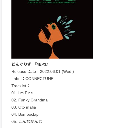
どんぐりず 『4EP3』
Release Date：2022.06.01 (Wed.)
Label：CONNECTUNE
Tracklist：
01. I’m Fine
02. Funky Grandma
03. Oto mafia
04. Bomboclap
05. こんなかんじ