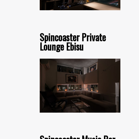
Spincoaster Private
Lounge Ebisu