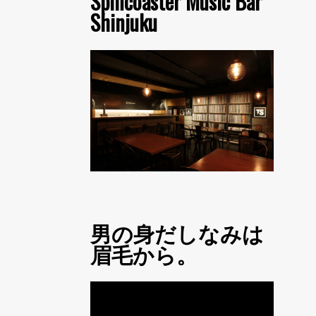
Spincoaster Music Bar
Shinjuku
男の身だしなみは
眉毛から。