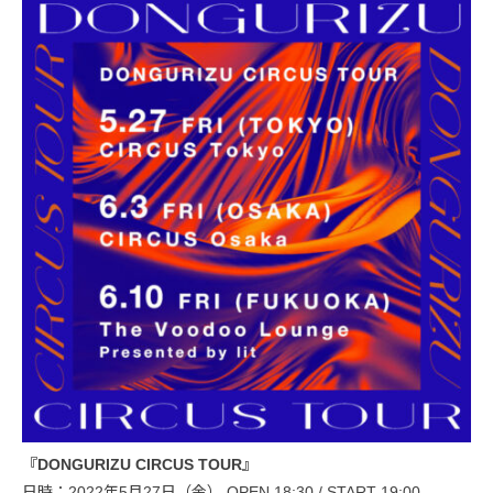
『DONGURIZU CIRCUS TOUR』
日時：2022年5月27日（金） OPEN 18:30 / START 19:00