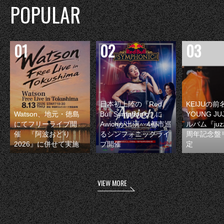
POPULAR
日本初上陸の『Red
KEIJUの
Watson、地元・徳島
Bull Symphonic』に
YOUNG JU
にてフリーライブ開
Awichが出演 4都市巡
ルバム『juzz
催 『阿波おどり
るシンフォニックライ
周年記念盤
2026』に併せて実施
ブ開催
定
VIEW MORE