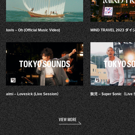
luvis – Oh (Official Music Video)
MIND TRAVEL 2023 
aimi – Lovesick (Live Session）
鋭児 – $uper $onic（Live 
VIEW MORE