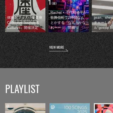
Rachel × 千代田修平が
体験型フェス『集楽座
歌舞伎町で2時間なん
jjean、sh
Collective Sounds &
とかする『なんとかな
チャーした
Cultures』開催決定
れーーッ』開催
ル“gossip 
VIEW MORE
PLAYLIST