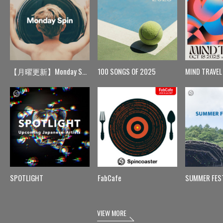
【月曜更新】Monday Spin
100 SONGS OF 2025
MIND TRAVEL
SPOTLIGHT
FabCafe
SUMMER FES
VIEW MORE