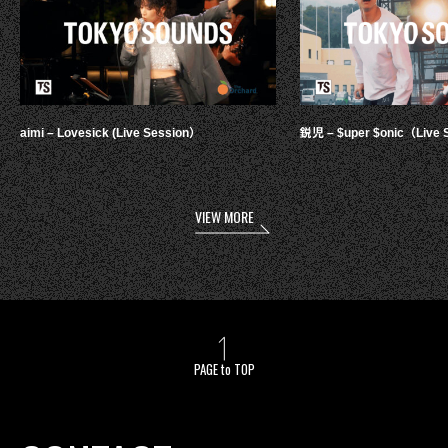
aimi – Lovesick (Live Session）
鋭児 – $uper $onic（Live 
VIEW MORE
PAGE to TOP