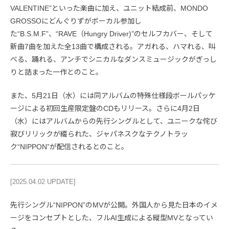
VALENTINE”といった楽曲に加え、ユニット結成前、MONDO
GROSSOにどんぐりずがボーカル参加し
た“B.S.M.F”、“RAVE（Hungry Driver)”のセルフカバー、そして
新曲7曲を加えた全13曲で構成される。アガれる、ハマれる、叫
べる、踊れる、アンチでシニカルなダンスミュージックがぎっし
りと詰まった一作とのこと。
また、5月21日（水）には同アルバムの特殊仕様段ボールパッケ
ージによる初回生産限定盤のCDもリリース。さらに4月2日
（水）にはアルバムからの先行シングルとして、ユニークな侘び
寂びリリックが綴られた、ジャパネスクなテクノトラッ
ク“NIPPON”が配信されるとのこと。
[2025.04.02 UPDATE]
先行シングル“NIPPON”のMVが公開。外国人から見た日本のイメ
ージをコンセプトとした、フルAI生成による縦型MVとなってい