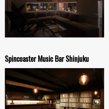
Spincoaster Music Bar Shinjuku