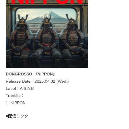
DONGROSSO 『NIPPON』
Release Date：2025.04.02 (Wed.)
Label：A.S.A.B
Tracklist：
1. NIPPON
■
配信リンク