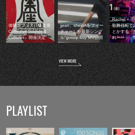
Rachel 
体験型フェス『集楽座
jjean、sheidAをフィー
歌舞伎町で
Collective Sounds &
チャーした最新シング
とかする『
Cultures』開催決定
ル“gossip boy”MV公開
れーーッ』
VIEW MORE
PLAYLIST