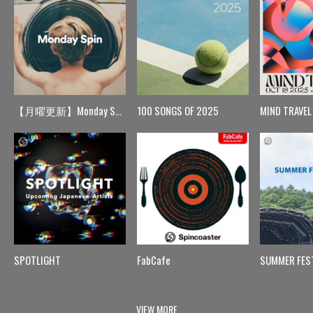
【月曜更新】Monday Spin
100 SONGS OF 2025
MIND TRAVEL
SPOTLIGHT
FabCafe
SUMMER FES
VIEW MORE