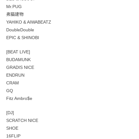
Mr.PUG
弗猫建物
YAHIKO & AIWABEATZ
DoubleDouble
EPIC & SHINOBI
[BEAT LIVE]
BUDAMUNK
GRADIS NICE
ENDRUN
CRAM
GQ
Fitz Ambro$e
[DJ]
SCRATCH NICE
SHOE
16FLIP