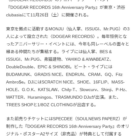
『DOGEAR RECORDS 16th Anniversary Party』が東京・渋谷
clubasiaにて11月26日（土）に開催される。
東京を拠点に活動するMONJU（仙人掌、ISSUGI、Mr.PUG）の3
人によって設立された〈DOGEAR RECORDS〉。毎年恒例とな
ったアニバーサリー・イベントには、今年も同レーベルの面々と
縁ある仲間たちが集結する。ライブには仙人掌、BES &
ISSUGI、Mr.PUG、弗猫建物、YAHIKO & AIWABEATZ、
DoubleDouble、EPIC & SHINOBI。ビート・ライブには
BUDAMUNK、GRADIS NICE、ENDRUN、CRAM、GQ、Fitz
Ambro$e。DJにはSCRATCH NICE、SHOE、16FLIP、MASS-
HOLE、G.O.K、KATSLAW、Chily-T、Slowcurv、Shinji、P-Hz、
WATTER、Huramingos、TRASMUNDO DJsが出演。また、
TREES SHOPと1/8OZ CLOTHINGが出店する。
また前売りチケットにはSPECDEE（SOULNEWS PAPERZ）が
制作した『DOGEAR RECORDS 16th Anniversary Party』のオリ
ジナル・ポスターA2サイズ（非売品）が特典として付属する