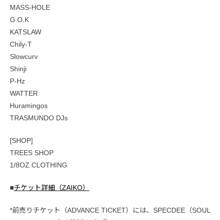
MASS-HOLE
G.O.K
KATSLAW
Chily-T
Slowcurv
Shinji
P-Hz
WATTER
Huramingos
TRASMUNDO DJs
[SHOP]
TREES SHOP
1/8OZ CLOTHING
■
チケット詳細（ZAIKO）
*前売りチケット（ADVANCE TICKET）には、SPECDEE（SOUL