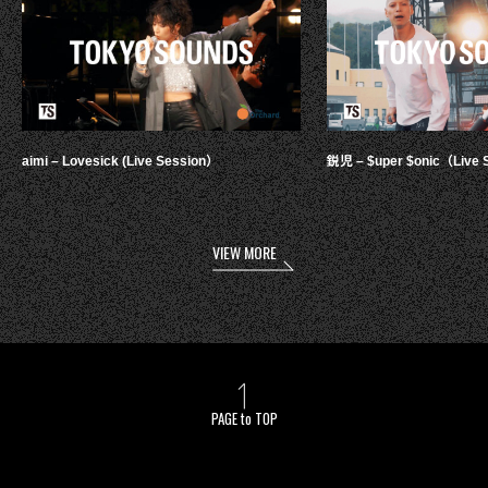
aimi – Lovesick (Live Session）
鋭児 – $uper $onic（Live 
VIEW MORE
PAGE to TOP