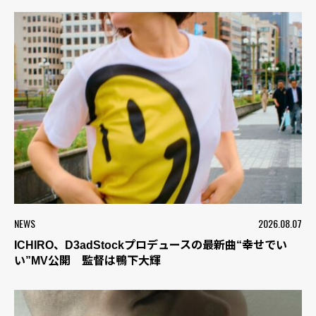
NEWS
2026.08.07
ICHIRO、D3adStockプロデュースの最新曲“幸せでい
い”MV公開 監督は鴨下大輝