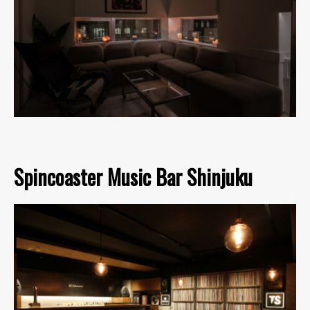
Spincoaster Music Bar Shinjuku