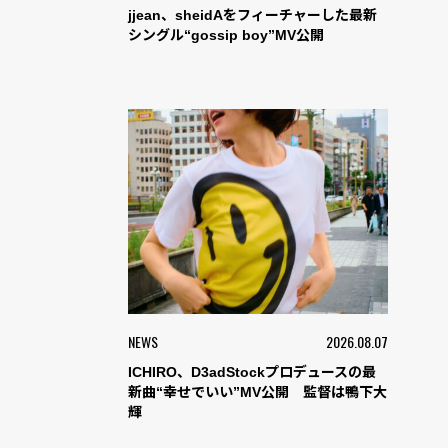
jjean、sheidAをフィーチャーした最新
シングル“gossip boy”MV公開
NEWS
2026.08.07
ICHIRO、D3adStockプロデュースの最
新曲“幸せでいい”MV公開 監督は鴨下大
輝