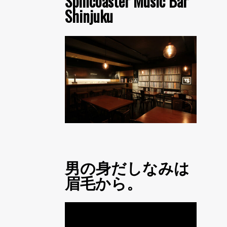
Spincoaster Music Bar
Shinjuku
男の身だしなみは
眉毛から。