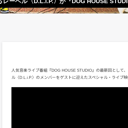
ル〈D.L.i.P.〉が『DOG HOUSE STUD
人気音楽ライブ番組『DOG HOUSE STUDIO』の最新回とし
ル〈D.L.i.P.〉のメンバーをゲストに迎えたスペシャル・ライブ