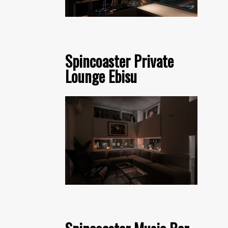
Spincoaster Private
Lounge Ebisu