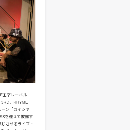
CE主宰レーベル
E 3RD、RHYME
・チューン「ガイシヤ
ASSを迎えて披露す
感じさせるライブ・