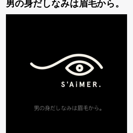
男の身だしなみは眉毛から。