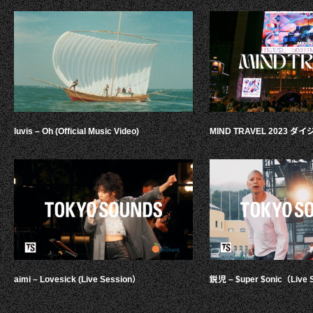
luvis – Oh (Official Music Video)
MIND TRAVEL 2023 
aimi – Lovesick (Live Session）
鋭児 – $uper $onic（Live 