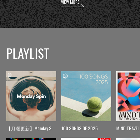
VIEW MORE
PLAYLIST
【月曜更新】Monday Spin
100 SONGS OF 2025
MIND TRAVEL