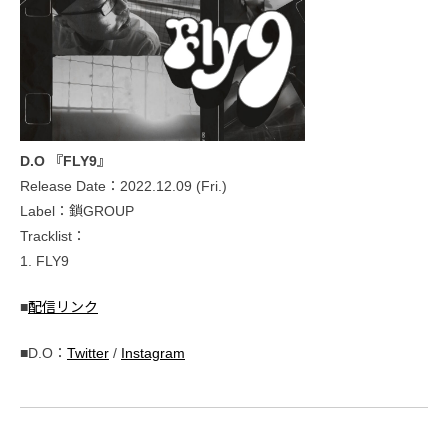
D.O 『FLY9』
Release Date：2022.12.09 (Fri.)
Label：鎖GROUP
Tracklist：
1. FLY9
■
配信リンク
■D.O：
Twitter
/
Instagram