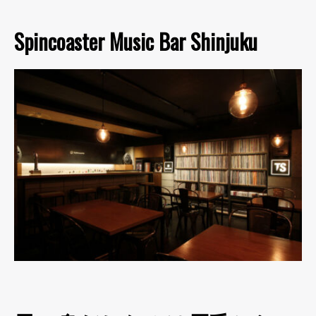
Spincoaster Music Bar Shinjuku