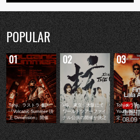
POPULAR
Tohji、ラストライブ
XG、東京・大阪にて
Tohjiのラ
『Volcanic Summer 頂
ワールドツアーファイ
YouTube
上 Dimension』開催
ナル公演の開催が決定
定