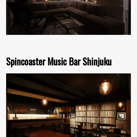
Spincoaster Music Bar Shinjuku