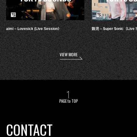
aimi – Lovesick (Live Session）
鋭児 – $uper $onic（Live 
VIEW MORE
PAGE to TOP
CONTACT