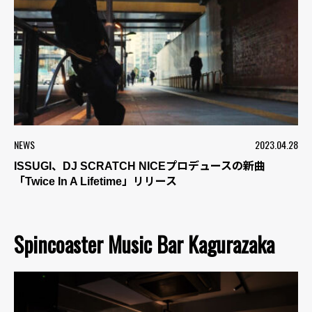
NEWS
2023.04.28
ISSUGI、DJ SCRATCH NICEプロデュースの新曲
「Twice In A Lifetime」リリース
Spincoaster Music Bar Kagurazaka