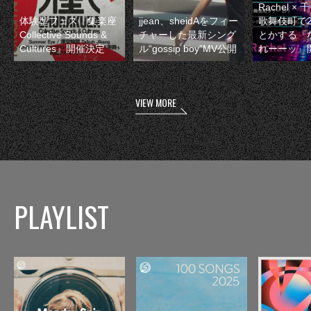
Rachel 
体験型フェス『集楽座
jjean、sheidAをフィー
歌舞伎町で
Collective Sounds &
チャーした最新シング
とかする『
Cultures』開催決定
ル“gossip boy”MV公開
れーーッ』
VIEW MORE
PLAYLIST