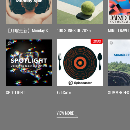
【月曜更新】Monday Spin
100 SONGS OF 2025
MIND TRAVEL
SPOTLIGHT
FabCafe
SUMMER FES
VIEW MORE