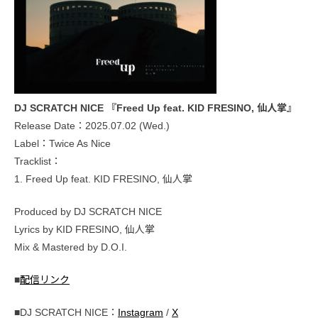
DJ SCRATCH NICE 『Freed Up feat. KID FRESINO, 仙人掌』
Release Date：2025.07.02 (Wed.)
Label：Twice As Nice
Tracklist：
1. Freed Up feat. KID FRESINO, 仙人掌
Produced by DJ SCRATCH NICE
Lyrics by KID FRESINO, 仙人掌
Mix & Mastered by D.O.I.
■
配信リンク
■DJ SCRATCH NICE：
Instagram
/
X