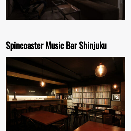
Spincoaster Music Bar Shinjuku