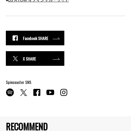
■
DJ RYOW オフィシャル・サイト
Facebook SHARE
X SHARE
Spincoaster SNS
RECOMMEND