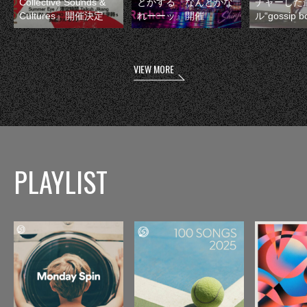
Collective Sounds &
とかする『なんとかな
チャーした
Cultures』開催決定
れーーッ』開催
ル“gossip 
VIEW MORE
PLAYLIST