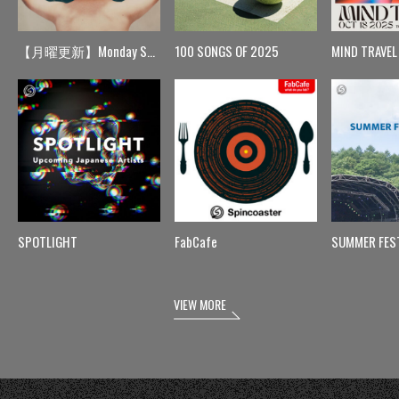
【月曜更新】Monday Spin
100 SONGS OF 2025
MIND TRAVEL
SPOTLIGHT
FabCafe
SUMMER FES
VIEW MORE