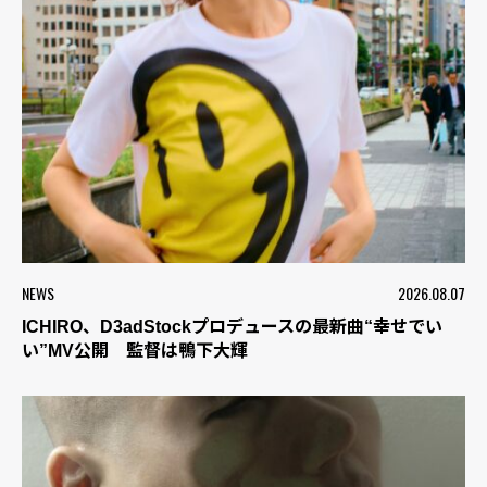
NEWS
2026.08.07
ICHIRO、D3adStockプロデュースの最新曲“幸せでい
い”MV公開 監督は鴨下大輝