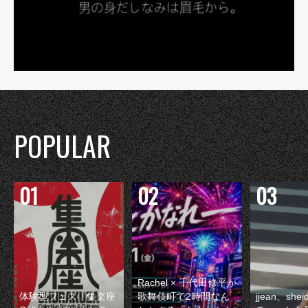
POPULAR
Rachel × 千代田修平が
体験型フェス『集楽座
歌舞伎町で2時間なん
jjean、sh