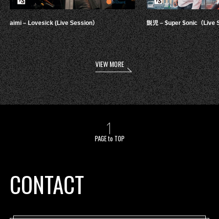
aimi – Lovesick (Live Session）
鋭児 – $uper $onic（Live 
VIEW MORE
PAGE to TOP
CONTACT