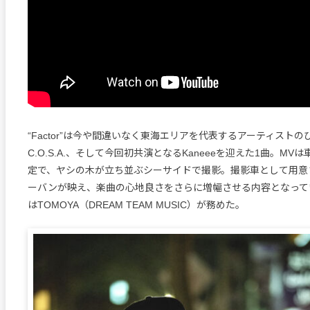
“Factor”は今や間違いなく東海エリアを代表するアーティスト
C.O.S.A.、そして今回初共演となるKaneeeを迎えた1曲。M
定で、ヤシの木が立ち並ぶシーサイドで撮影。撮影車として用意
ーバンが映え、楽曲の心地良さをさらに増幅させる内容となって
はTOMOYA（DREAM TEAM MUSIC）が務めた。