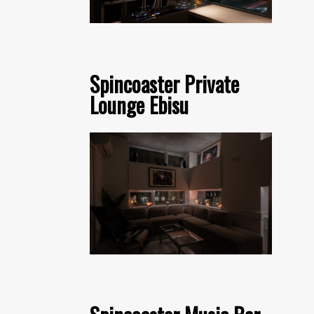
Spincoaster Private
Lounge Ebisu