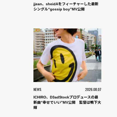
jjean、sheidAをフィーチャーした最新
シングル“gossip boy”MV公開
NEWS
2026.08.07
ICHIRO、D3adStockプロデュースの最
新曲“幸せでいい”MV公開 監督は鴨下大
輝