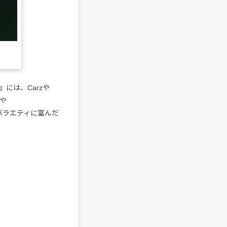
S』には、Carzや
若や
まで、バラエティに富んだ