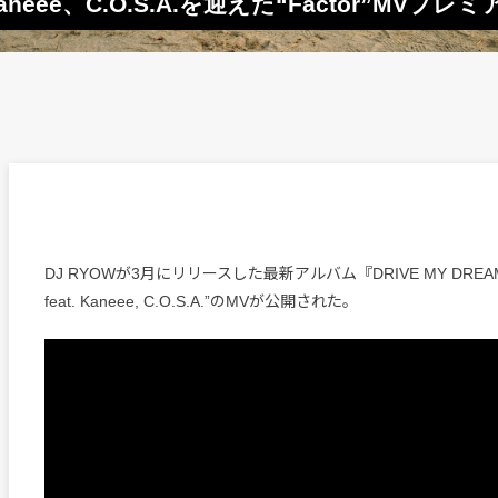
eee、C.O.S.A.を迎えた“Factor”MVプレ
DJ RYOWが3月にリリースした最新アルバム『DRIVE MY DREAM
feat. Kaneee, C.O.S.A.”のMVが公開された。