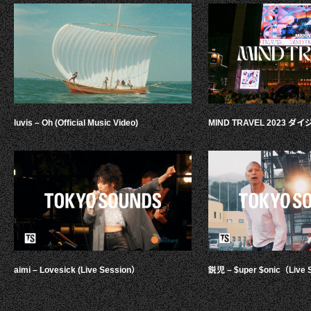
luvis – Oh (Official Music Video)
MIND TRAVEL 2023 
aimi – Lovesick (Live Session）
鋭児 – $uper $onic（Live 