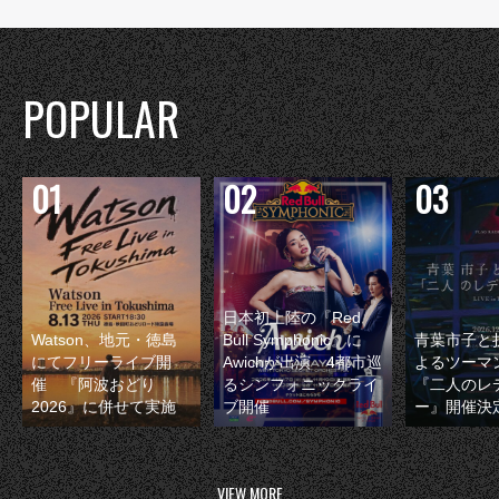
POPULAR
日本初上陸の『Red
Watson、地元・徳島
Bull Symphonic』に
青葉市子と
にてフリーライブ開
Awichが出演 4都市巡
よるツーマ
催 『阿波おどり
るシンフォニックライ
『二人のレ
2026』に併せて実施
ブ開催
ー』開催決
VIEW MORE