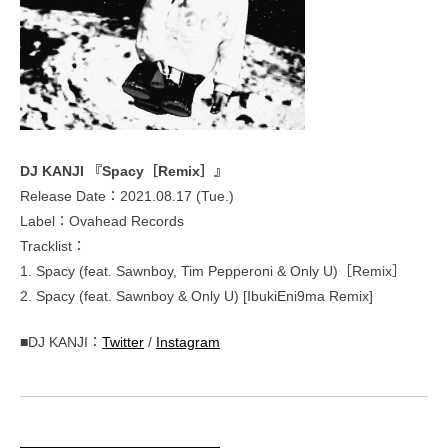
DJ KANJI 『Spacy［Remix］』
Release Date：2021.08.17 (Tue.)
Label：Ovahead Records
Tracklist：
1. Spacy (feat. Sawnboy, Tim Pepperoni & Only U)［Remix］
2. Spacy (feat. Sawnboy & Only U) [IbukiEni9ma Remix]
■DJ KANJI：
Twitter
/
Instagram