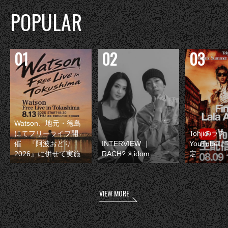
POPULAR
Watson、地元・徳島
にてフリーライブ開
Tohjiのラ
催 『阿波おどり
INTERVIEW ｜
YouTube
2026』に併せて実施
RACH? × idom
定
VIEW MORE