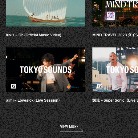
luvis – Oh (Official Music Video)
MIND TRAVEL 2023 
aimi – Lovesick (Live Session）
鋭児 – $uper $onic（Live 
VIEW MORE