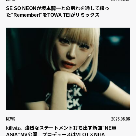
SE SO NEONが坂本龍一との別れを通して綴っ
た“Remember!”をTOWA TEIがリミックス
NEWS
2026.08.06
killwiz、強烈なステートメント打ち出す新曲“NEW
ASIA”MV公開 プロデュースはVLOT × NGA