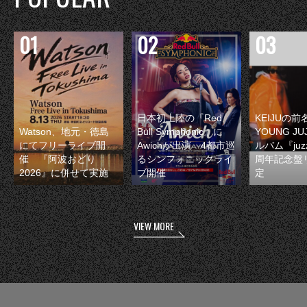
日本初上陸の『Red
KEIJUの
Watson、地元・徳島
Bull Symphonic』に
YOUNG JU
にてフリーライブ開
Awichが出演 4都市巡
ルバム『juzz
催 『阿波おどり
るシンフォニックライ
周年記念盤
2026』に併せて実施
ブ開催
定
VIEW MORE