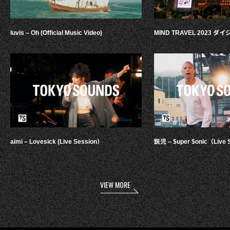
luvis – Oh (Official Music Video)
MIND TRAVEL 2023 
aimi – Lovesick (Live Session）
鋭児 – $uper $onic（Live 
VIEW MORE