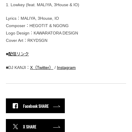
1. Lowkey (feat. MALIYA, 3House & IO)
Lyrics：MALIYA, 3House, IO
Composer：HEGOTIT & NGONG
Logo Design：KAWARATORA DESIGN
Cover Art：RKYDSGN
■
配信リンク
■DJ KANJI：
X（Twitter）
/
Instagram
Facebook SHARE
X SHARE