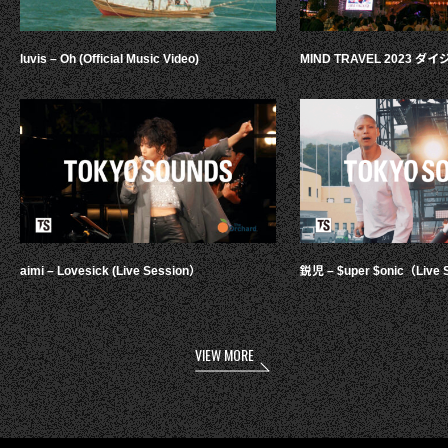
luvis – Oh (Official Music Video)
MIND TRAVEL 2023 
aimi – Lovesick (Live Session）
鋭児 – $uper $onic（Live 
VIEW MORE