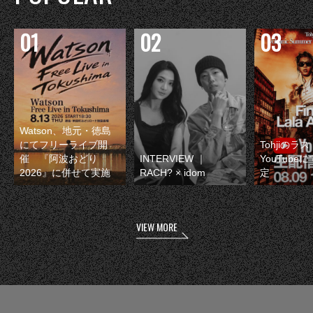
Watson、地元・徳島
にてフリーライブ開
Tohjiのラ
催 『阿波おどり
INTERVIEW ｜
YouTube
2026』に併せて実施
RACH? × idom
定
VIEW MORE