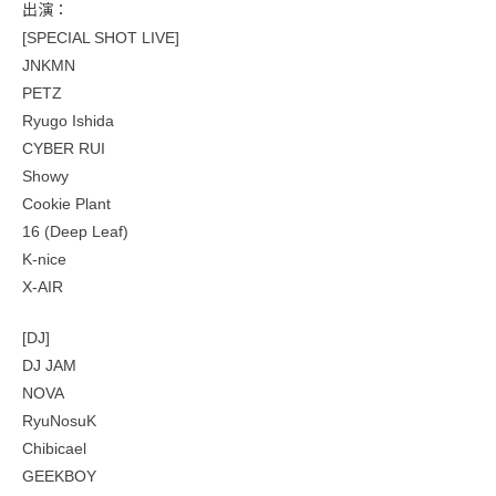
出演：
[SPECIAL SHOT LIVE]
JNKMN
PETZ
Ryugo Ishida
CYBER RUI
Showy
Cookie Plant
16 (Deep Leaf)
K-nice
X-AIR
[DJ]
DJ JAM
NOVA
RyuNosuK
Chibicael
GEEKBOY