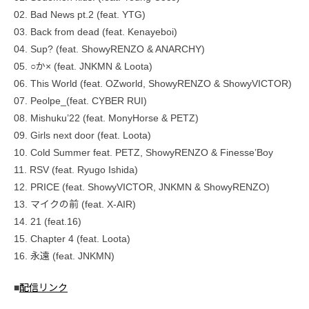
02. Bad News pt.2 (feat. YTG)
03. Back from dead (feat. Kenayeboi)
04. Sup? (feat. ShowyRENZO & ANARCHY)
05. ○か× (feat. JNKMN & Loota)
06. This World (feat. OZworld, ShowyRENZO & ShowyVICTOR)
07. Peolpe_(feat. CYBER RUI)
08. Mishuku’22 (feat. MonyHorse & PETZ)
09. Girls next door (feat. Loota)
10. Cold Summer feat. PETZ, ShowyRENZO & Finesse’Boy
11. RSV (feat. Ryugo Ishida)
12. PRICE (feat. ShowyVICTOR, JNKMN & ShowyRENZO)
13. マイクの前 (feat. X-AIR)
14. 21 (feat.16)
15. Chapter 4 (feat. Loota)
16. 永遠 (feat. JNKMN)
■
配信リンク