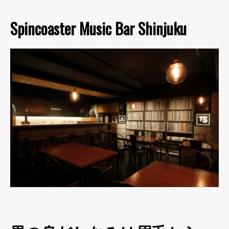
Spincoaster Music Bar Shinjuku