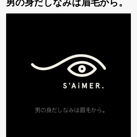
男の身だしなみは眉毛から。