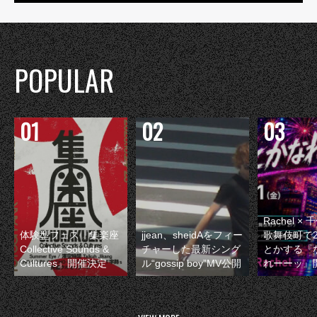
POPULAR
Rachel 
体験型フェス『集楽座
jjean、sheidAをフィー
歌舞伎町で
Collective Sounds &
チャーした最新シング
とかする『
Cultures』開催決定
ル“gossip boy”MV公開
れーーッ』