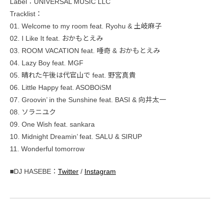
Label：UNIVERSAL MUSIC LLC
Tracklist：
01. Welcome to my room feat. Ryohu & 土岐麻子
02. I Like It feat. おかもとえみ
03. ROOM VACATION feat. 唾奇 & おかもとえみ
04. Lazy Boy feat. MGF
05. 晴れた午後は代官山で feat. 野宮真貴
06. Little Happy feat. ASOBOiSM
07. Groovin’ in the Sunshine feat. BASI & 向井太一
08. ソラニユク
09. One Wish feat. sankara
10. Midnight Dreamin’ feat. SALU & SIRUP
11. Wonderful tomorrow
■DJ HASEBE：
Twitter
/
Instagram