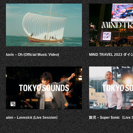
luvis – Oh (Official Music Video)
MIND TRAVEL 2023 
aimi – Lovesick (Live Session）
鋭児 – $uper $onic（Live 