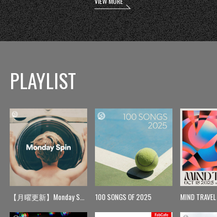
VIEW MORE
PLAYLIST
【月曜更新】Monday Spin
100 SONGS OF 2025
MIND TRAVEL