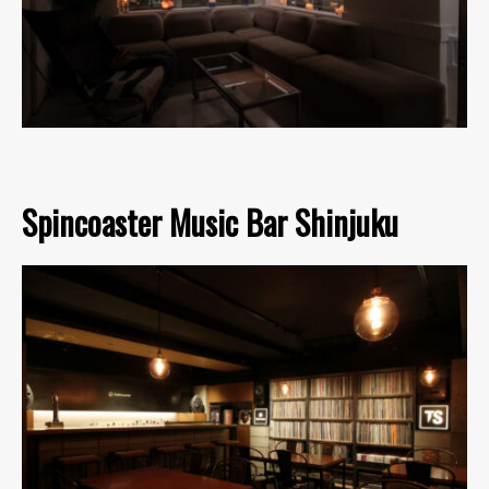
Spincoaster Music Bar Shinjuku