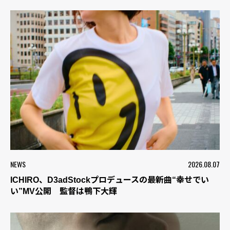
NEWS
2026.08.07
ICHIRO、D3adStockプロデュースの最新曲“幸せでい
い”MV公開 監督は鴨下大輝