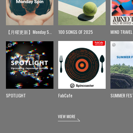
【月曜更新】Monday Spin
100 SONGS OF 2025
MIND TRAVEL
SPOTLIGHT
FabCafe
SUMMER FES
VIEW MORE