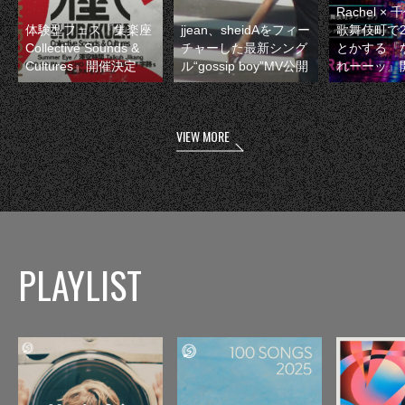
Rachel 
体験型フェス『集楽座
jjean、sheidAをフィー
歌舞伎町で
Collective Sounds &
チャーした最新シング
とかする『
Cultures』開催決定
ル“gossip boy”MV公開
れーーッ』
VIEW MORE
PLAYLIST