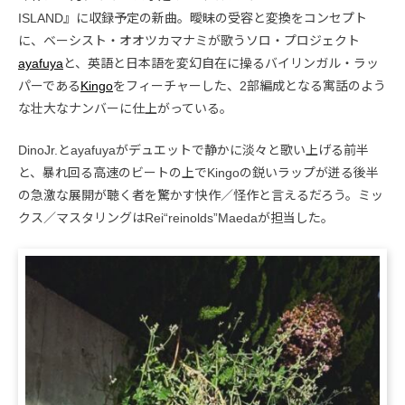
ISLAND』に収録予定の新曲。曖昧の受容と変換をコンセプト
に、ベーシスト・オオツカマナミが歌うソロ・プロジェクト
ayafuya
と、英語と日本語を変幻自在に操るバイリンガル・ラッ
パーである
Kingo
をフィーチャーした、2部編成となる寓話のよう
な壮大なナンバーに仕上がっている。
DinoJr.とayafuyaがデュエットで静かに淡々と歌い上げる前半
と、暴れ回る高速のビートの上でKingoの鋭いラップが迸る後半
の急激な展開が聴く者を驚かす快作／怪作と言えるだろう。ミッ
クス／マスタリングはRei“reinolds”Maedaが担当した。