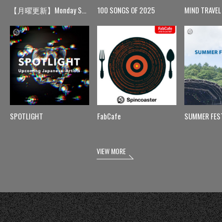
【月曜更新】Monday Spin
100 SONGS OF 2025
MIND TRAVEL
SPOTLIGHT
FabCafe
SUMMER FES
VIEW MORE