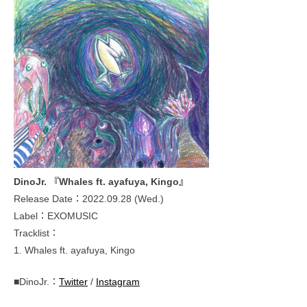
DinoJr. 『Whales ft. ayafuya, Kingo』
Release Date：2022.09.28 (Wed.)
Label：EXOMUSIC
Tracklist：
1. Whales ft. ayafuya, Kingo
■DinoJr.：
Twitter
/
Instagram