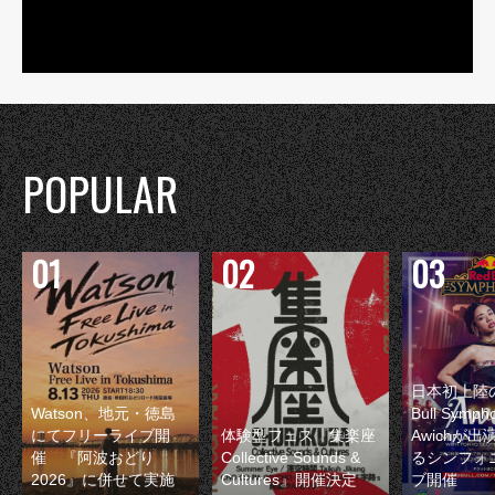
POPULAR
日本初上陸の
Watson、地元・徳島
Bull Symp
にてフリーライブ開
体験型フェス『集楽座
Awichが
催 『阿波おどり
Collective Sounds &
るシンフォ
2026』に併せて実施
Cultures』開催決定
ブ開催