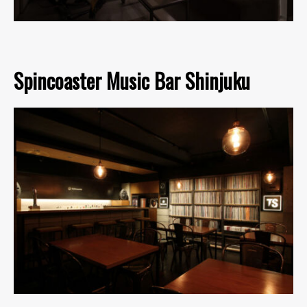
Spincoaster Music Bar Shinjuku