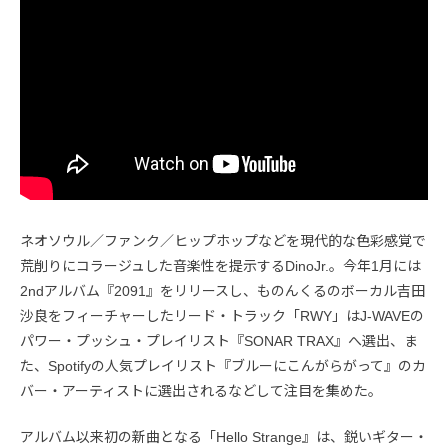
ネオソウル／ファンク／ヒップホップなどを現代的な色彩感覚で
荒削りにコラージュした音楽性を提示するDinoJr.。今年1月には
2ndアルバム『2091』をリリースし、ものんくるのボーカル吉田
沙良をフィーチャーしたリード・トラック「RWY」はJ-WAVEの
パワー・プッシュ・プレイリスト『SONAR TRAX』へ選出、ま
た、Spotifyの人気プレイリスト『ブルーにこんがらがって』のカ
バー・アーティストに選出されるなどして注目を集めた。
アルバム以来初の新曲となる「Hello Strange』は、鋭いギター・