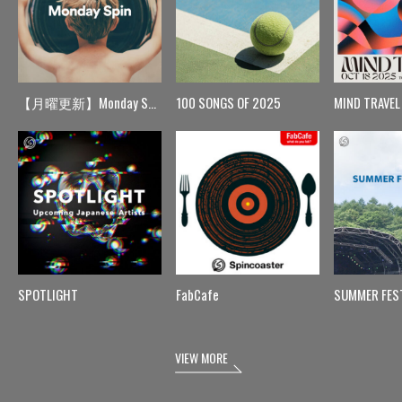
【月曜更新】Monday Spin
100 SONGS OF 2025
MIND TRAVEL
SPOTLIGHT
FabCafe
SUMMER FES
VIEW MORE