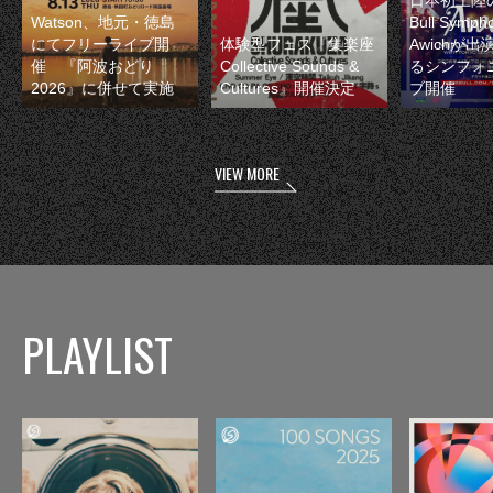
Watson、地元・徳島
Bull Symp
にてフリーライブ開
体験型フェス『集楽座
Awichが
催 『阿波おどり
Collective Sounds &
るシンフォ
2026』に併せて実施
Cultures』開催決定
ブ開催
VIEW MORE
PLAYLIST