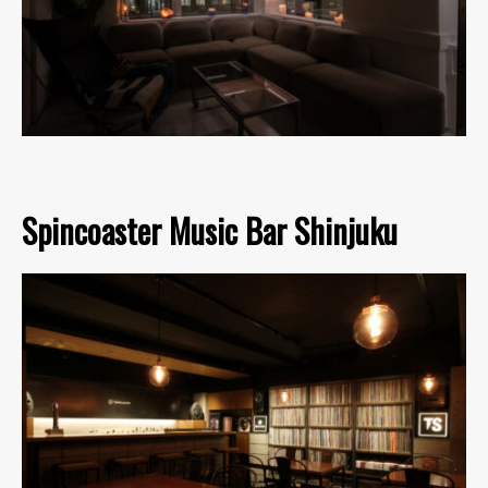
Spincoaster Music Bar Shinjuku