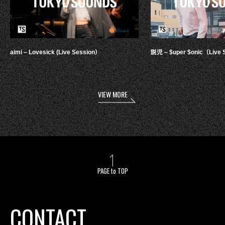
aimi – Lovesick (Live Session）
鋭児 – $uper $onic（Live 
VIEW MORE
PAGE to TOP
CONTACT