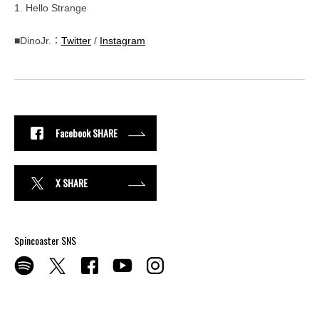
1. Hello Strange
■DinoJr.：
Twitter
/
Instagram
Facebook SHARE
X SHARE
Spincoaster SNS