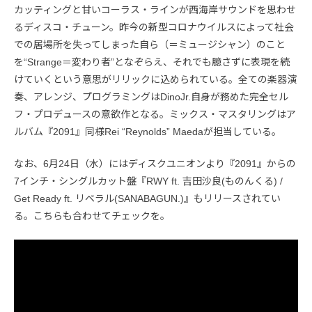
カッティングと甘いコーラス・ラインが西海岸サウンドを思わせ
るディスコ・チューン。昨今の新型コロナウイルスによって社会
での居場所を失ってしまった自ら（＝ミュージシャン）のこと
を“Strange＝変わり者”となぞらえ、それでも臆さずに表現を続
けていくという意思がリリックに込められている。全ての楽器演
奏、アレンジ、プログラミングはDinoJr.自身が務めた完全セル
フ・プロデュースの意欲作となる。ミックス・マスタリングはア
ルバム『2091』同様Rei “Reynolds” Maedaが担当している。
なお、6月24日（水）にはディスクユニオンより『2091』からの
7インチ・シングルカット盤『RWY ft. 吉田沙良(ものんくる) /
Get Ready ft. リベラル(SANABAGUN.)』もリリースされてい
る。こちらも合わせてチェックを。