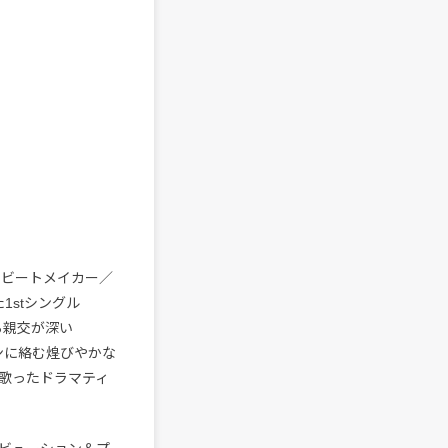
とビートメイカー／
1stシングル
ら親交が深い
ンに絡む煌びやかな
歌ったドラマティ