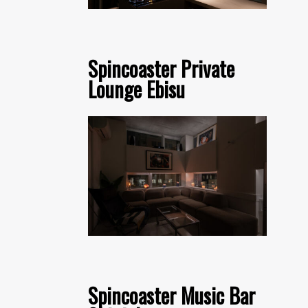
Spincoaster Private
Lounge Ebisu
Spincoaster Music Bar