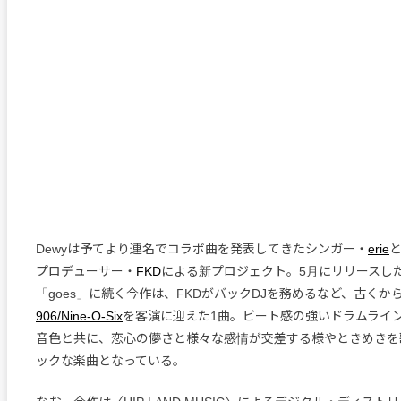
Dewyは予てより連名でコラボ曲を発表してきたシンガー・
erie
プロデューサー・
FKD
による新プロジェクト。5月にリリースした
「goes」に続く今作は、FKDがバックDJを務めるなど、古くか
906/Nine-O-Six
を客演に迎えた1曲。ビート感の強いドラムライ
音色と共に、恋心の儚さと様々な感情が交差する様やときめきを
ックな楽曲となっている。