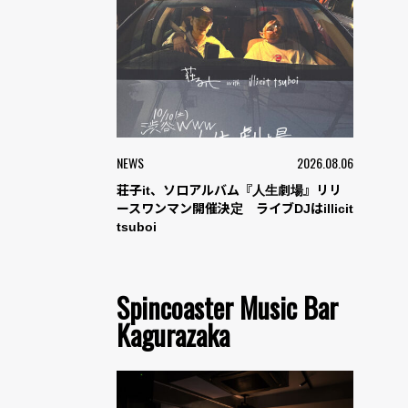
NEWS
2026.08.06
荘子it、ソロアルバム『人生劇場』リリ
ースワンマン開催決定 ライブDJはillicit
tsuboi
Spincoaster Music Bar
Kagurazaka