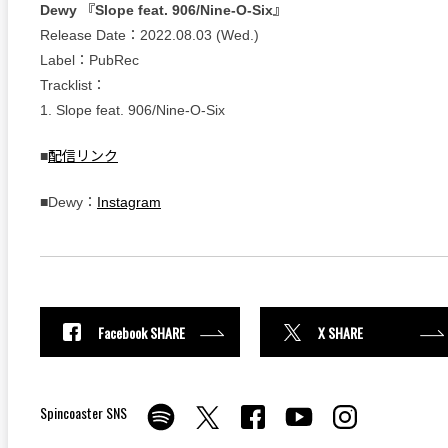
Dewy 『Slope feat. 906/Nine-O-Six』
Release Date：2022.08.03 (Wed.)
Label：PubRec
Tracklist：
1. Slope feat. 906/Nine-O-Six
■
配信リンク
■Dewy：
Instagram
Facebook SHARE
X SHARE
Spincoaster SNS