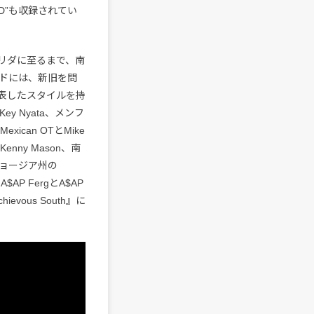
KED”も収録されてい
リダに至るまで、南
ドには、新旧を問
表したスタイルを持
y Nyata、メンフ
exican OTとMike
enny Mason、南
54、ジョージア州の
A$AP FergとA$AP
evous South』に