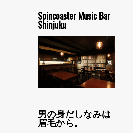
Spincoaster Music Bar
Shinjuku
男の身だしなみは
眉毛から。