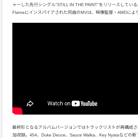
ャーした先行シングル“STILL IN THE PAINT”をリリースしている。W
Flameにインスパイアされた同曲のMVは、映像監督・AMDに
最終形となるアルバムバージョンではトラックリストが再構成さ
加収録。454、Duke Deuce、Sauce Walka、Key Nyata