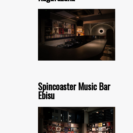
Spincoaster Music Bar
Ebisu