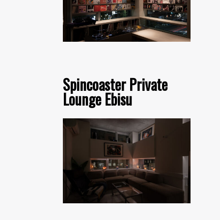
Spincoaster Private
Lounge Ebisu