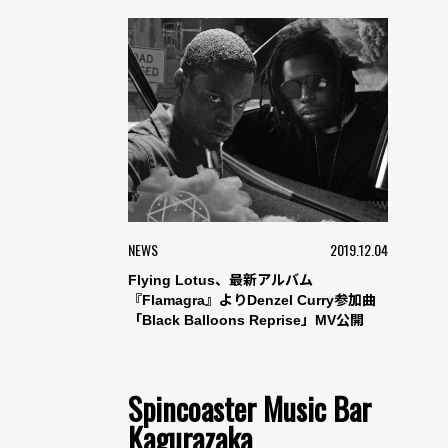
NEWS
2019.12.04
Flying Lotus、最新アルバム
『Flamagra』よりDenzel Curry参加曲
「Black Balloons Reprise」MV公開
Spincoaster Music Bar
Kagurazaka