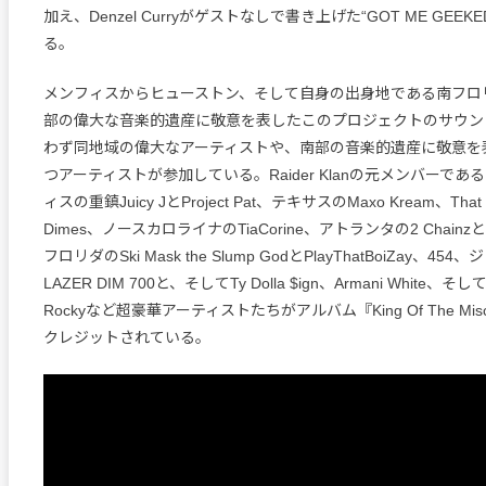
加え、Denzel Curryがゲストなしで書き上げた“GOT ME GEE
る。
メンフィスからヒューストン、そして自身の出身地である南フロ
部の偉大な音楽的遺産に敬意を表したこのプロジェクトのサウン
わず同地域の偉大なアーティストや、南部の音楽的遺産に敬意を
つアーティストが参加している。Raider Klanの元メンバーであるKe
ィスの重鎮Juicy JとProject Pat、テキサスのMaxo Kream、That M
Dimes、ノースカロライナのTiaCorine、アトランタの2 ChainzとK
フロリダのSki Mask the Slump GodとPlayThatBoiZay、4
LAZER DIM 700と、そしてTy Dolla $ign、Armani White、そして
Rockyなど超豪華アーティストたちがアルバム『King Of The Mischi
クレジットされている。