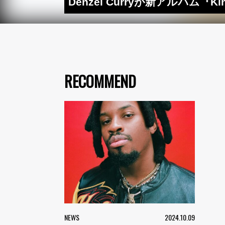
Denzel Curryが新アルバム『Kin
RECOMMEND
NEWS
2024.10.09