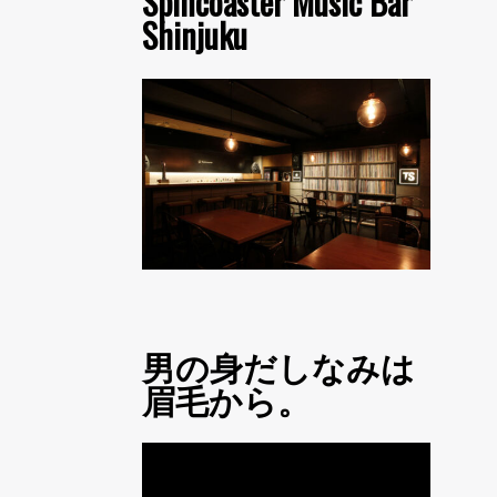
Spincoaster Music Bar
Shinjuku
男の身だしなみは
眉毛から。