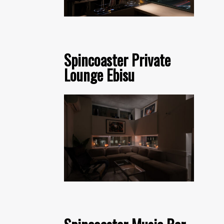
Spincoaster Private
Lounge Ebisu