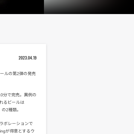
2023.04.19
・ビールの第2弾の発売
10分で完売。異例の
れるビールは
NT」の2種類。
弾のコラボレーションで
ewingが得意とするウ