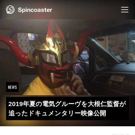
Skip
to
content
NEWS
2019年夏の電気グルーヴを大根仁監督が
追ったドキュメンタリー映像公開