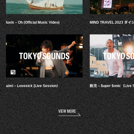
luvis – Oh (Official Music Video)
MIND TRAVEL 2023 
aimi – Lovesick (Live Session）
鋭児 – $uper $onic（Live 
VIEW MORE