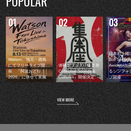
POPULAR
日本初上陸の
Watson、地元・徳島
Bull Symp
にてフリーライブ開
体験型フェス『集楽座
Awichが
催 『阿波おどり
Collective Sounds &
るシンフォ
2026』に併せて実施
Cultures』開催決定
ブ開催
VIEW MORE