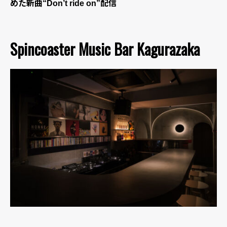
めた新曲“Don’t ride on”配信
Spincoaster Music Bar Kagurazaka