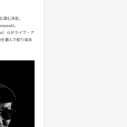
出演も決定。
wspeak)、
al set）らがライブ・ア
色を選んで絞り染め