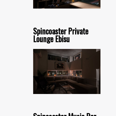
Spincoaster Private
Lounge Ebisu