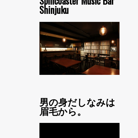
Spincoaster Music Bar
Shinjuku
男の身だしなみは
眉毛から。