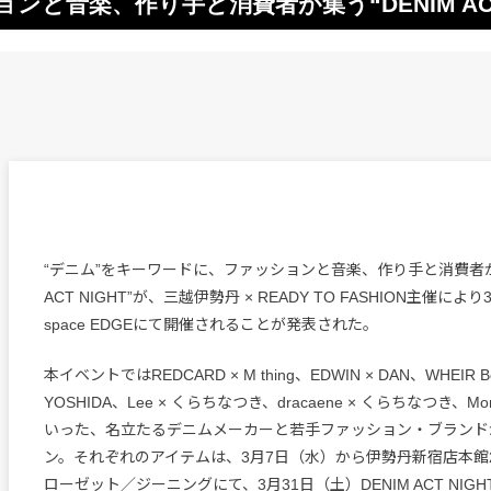
音楽、作り手と消費者が集う“DENIM ACT N
“デニム”をキーワードに、ファッションと音楽、作り手と消費者が集
ACT NIGHT”が、三越伊勢丹 × READY TO FASHION主催に
space EDGEにて開催されることが発表された。
本イベントではREDCARD × M thing、EDWIN × DAN、WHEIR Bob
YOSHIDA、Lee × くらちなつき、dracaene × くらちなつき、Monam
いった、名立たるデニムメーカーと若手ファッション・ブランド
ン。それぞれのアイテムは、3月7日（水）から伊勢丹新宿店本館
ローゼット／ジーニングにて、3月31日（土）DENIM ACT NI