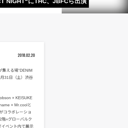
IGHT“にTHC、JBFCら出演
2018.02.20
える場“DENIM
より3月31日（土）渋谷
son × KEISUKE
e × Mr.coolと
がコラボレーショ
2階=グローバルク
GHTイベント内で展示