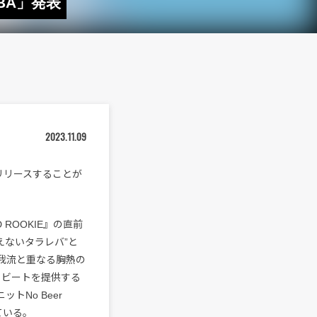
BA」発表
2023.11.09
にリリースすることが
ROOKIE』の直前
えないタラレバ”と
我流と重なる胸熱の
もビートを提供する
トNo Beer
ている。