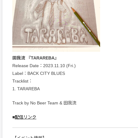
田我流 『TARAREBA』
Release Date：2023.11.10 (Fri.)
Label：BACK CITY BLUES
Tracklist：
1. TARAREBA
Track by No Beer Team & 田我流
■
配信リンク