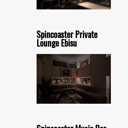
Spincoaster Private
Lounge Ebisu