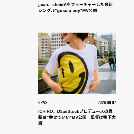
jjean、sheidAをフィーチャーした最新
シングル“gossip boy”MV公開
NEWS
2026.08.07
ICHIRO、D3adStockプロデュースの最
新曲“幸せでいい”MV公開 監督は鴨下大
輝