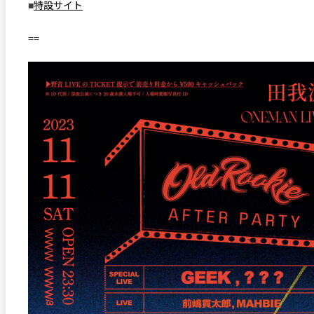
■
特設サイト
==