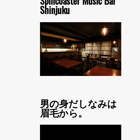
Spincoaster Music Bar
Shinjuku
男の身だしなみは
眉毛から。