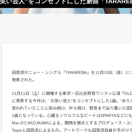
笑い芸人”をコンセプトにした新曲「TARARE
田我流がニュー・シングル「TARAREBA」を11月10日（金）
発表された。
11月11日（土）に開催する東京・日比谷野音ワンマン公演『OLD 
に発表する今作は、“お笑い芸人”をコンセプトにした1曲。“あり
思われていたことに挑み続け、叶え続け、野音まで辿り着いた田
1曲となっている。心躍るソウルフルなビートはSPARTAなどに
Mar-DとMIZUKAMIによる、関西を拠点とするプロデュース・ユニッ
Teamと田我流によるもの。アートワークも田我流自身が手がけ