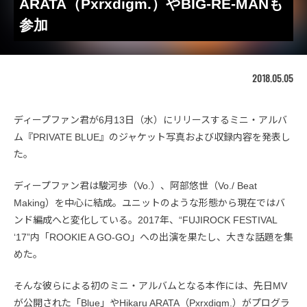
ARATA（Pxrxdigm.）やBIG-RE-MANも
参加
2018.05.05
ディープファン君が6月13日（水）にリリースするミニ・アルバ
ム『PRIVATE BLUE』のジャケット写真および収録内容を発表し
た。
ディープファン君は駿河歩（Vo.）、阿部悠世（Vo./ Beat
Making）を中心に結成。ユニットのような形態から現在ではバ
ンド編成へと変化している。2017年、“FUJIROCK FESTIVAL
‘17”内「ROOKIE A GO-GO」への出演を果たし、大きな話題を集
めた。
そんな彼らによる初のミニ・アルバムとなる本作には、先日MV
が公開された「Blue」やHikaru ARATA（Pxrxdigm.）がプログラ