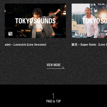
aimi – Lovesick (Live Session）
鋭児 – $uper $onic（Live 
VIEW MORE
PAGE to TOP