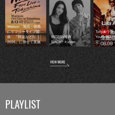
Watson、地元・徳島
にてフリーライブ開
Tohjiのラ
催 『阿波おどり
INTERVIEW ｜
YouTube
2026』に併せて実施
RACH? × idom
定
VIEW MORE
PLAYLIST