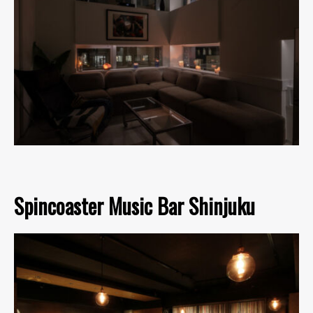
Spincoaster Music Bar Shinjuku