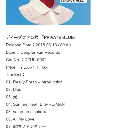
ディープファン君 『PRIVATE BLUE』
Release Date：2018.06.13 (Wed.)
Label：Deepfunkun Records
Cat.No.：DFUK-0002
Price：￥1,667 ＋ Tax
Tracklist：
01. Really Fresh –Introduction
02. Blue
03. 光
04. Summer feat. BIG-RE-MAN
05. saigo no aishiteru
06. All My Love
07. 脳内ファンタジー