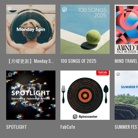
【月曜更新】Monday Spin
100 SONGS OF 2025
MIND TRAVEL
SPOTLIGHT
FabCafe
SUMMER FES