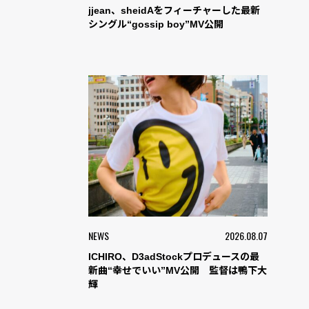
jjean、sheidAをフィーチャーした最新
シングル“gossip boy”MV公開
NEWS
2026.08.07
ICHIRO、D3adStockプロデュースの最
新曲“幸せでいい”MV公開 監督は鴨下大
輝