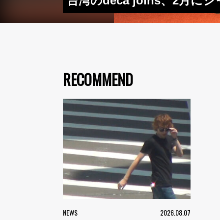
台湾のdeca joins、2月
RECOMMEND
NEWS
2026.08.07