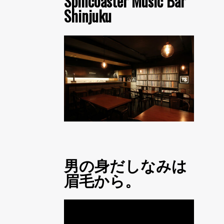
Spincoaster Music Bar
Shinjuku
男の身だしなみは
眉毛から。