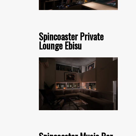
Spincoaster Private
Lounge Ebisu