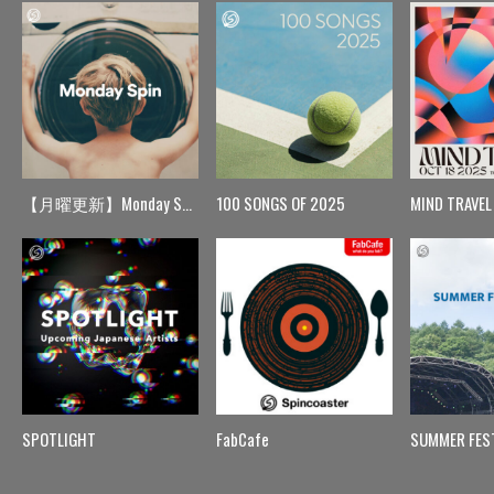
【月曜更新】Monday Spin
100 SONGS OF 2025
MIND TRAVEL
SPOTLIGHT
FabCafe
SUMMER FES