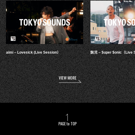
aimi – Lovesick (Live Session）
鋭児 – $uper $onic（Live 
VIEW MORE
PAGE to TOP