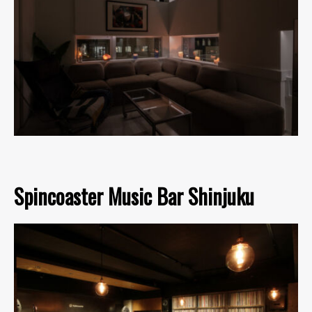
Spincoaster Music Bar Shinjuku