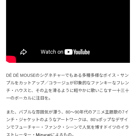
DÉ DÉ MOUSEのシグネチャーでもある多種多様なボイス・サン
プルをカットアップ／コラージュが印象的なファンキーなフレン
チ・ハウスと、その上を滑るように軽やかに歌いこなす一十三十
一のボーカルに注目を。
また、バブルな雰囲気が漂う、80〜90年代のアニメ主題歌の7イ
ンチ・ジャケットのようなアートワークは、80’sポップなデザイ
ンでフューチャー・ファンク・シーンで人気を博すドイツのイラ
ストレーター・
Mizucat
によるもの。