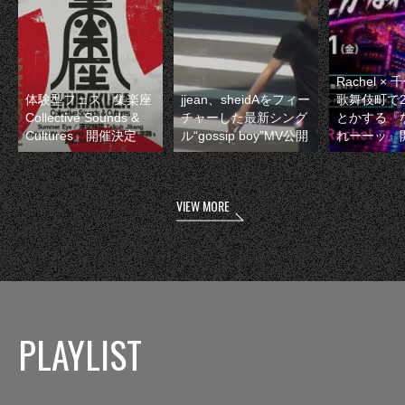
Rachel 
体験型フェス『集楽座
jjean、sheidAをフィー
歌舞伎町で
Collective Sounds &
チャーした最新シング
とかする『
Cultures』開催決定
ル“gossip boy”MV公開
れーーッ』
VIEW MORE
PLAYLIST