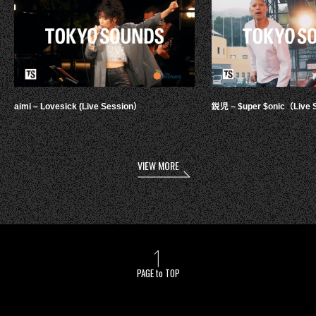
aimi – Lovesick (Live Session）
鋭児 – $uper $onic（Live 
VIEW MORE
PAGE to TOP