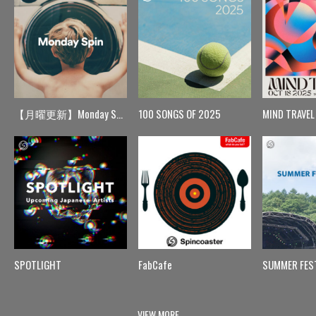
【月曜更新】Monday Spin
100 SONGS OF 2025
MIND TRAVEL
SPOTLIGHT
FabCafe
SUMMER FES
VIEW MORE