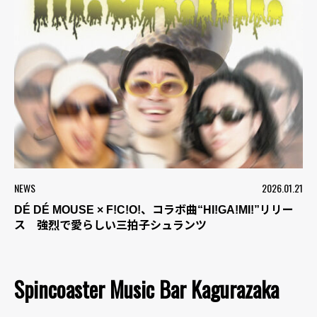
NEWS
2026.01.21
DÉ DÉ MOUSE × F!C!O!、コラボ曲“HI!GA!MI!”リリー
ス 強烈で愛らしい三拍子シュランツ
Spincoaster Music Bar Kagurazaka