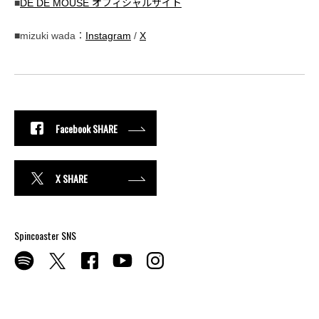
■
DÉ DÉ MOUSE オフィシャルサイト
■mizuki wada：
Instagram
/
X
Facebook SHARE
X SHARE
Spincoaster SNS