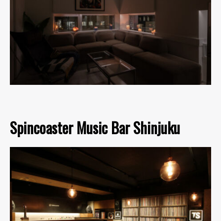
Spincoaster Music Bar Shinjuku