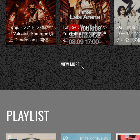
Tohji、ラストライブ
Tohjiのラストライブが
XG、東京
『Volcanic Summer 頂
YouTubeにて生配信決
ワールドツ
上 Dimension』開催
定
ナル公演の
VIEW MORE
PLAYLIST