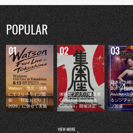
POPULAR
日本初上陸の
Watson、地元・徳島
Bull Symp
にてフリーライブ開
体験型フェス『集楽座
Awichが
催 『阿波おどり
Collective Sounds &
るシンフォ
2026』に併せて実施
Cultures』開催決定
ブ開催
VIEW MORE