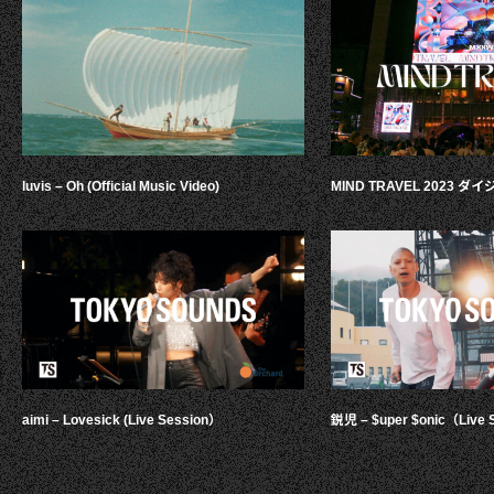
luvis – Oh (Official Music Video)
MIND TRAVEL 2023 
aimi – Lovesick (Live Session）
鋭児 – $uper $onic（Live 