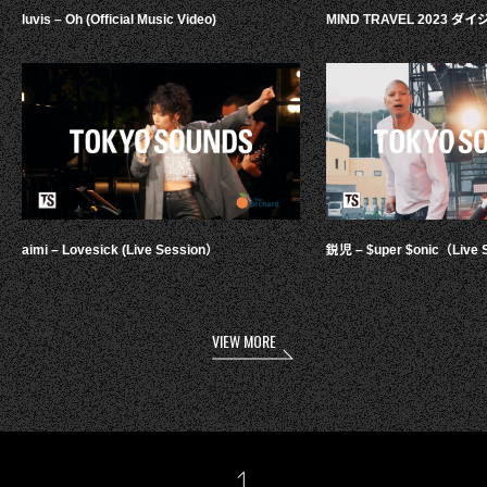
luvis – Oh (Official Music Video)
MIND TRAVEL 2023 
aimi – Lovesick (Live Session）
鋭児 – $uper $onic（Live 
VIEW MORE