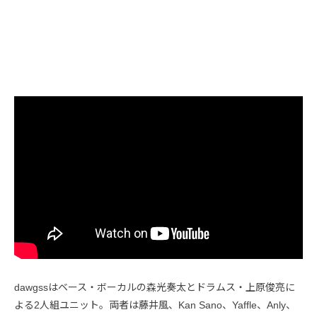
dawgssはベース・ボーカルの森光奏太とドラムス・上原俊亮に
よる2人組ユニット。両者は藤井風、Kan Sano、Yaffle、Anly、