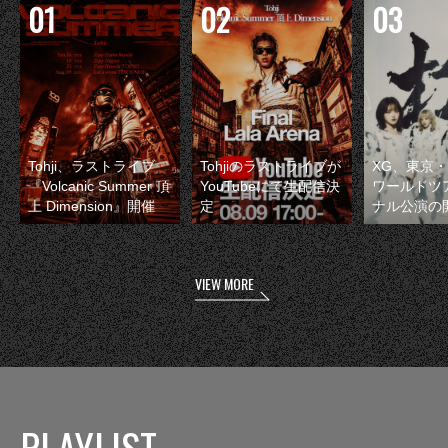
Tohji、ラストライブ
Tohjiのラストライブが
XG、東京
『Volcanic Summer 頂
YouTubeにて生配信決
ワールドツ
上 Dimension』開催
定
ナル公演の
VIEW MORE