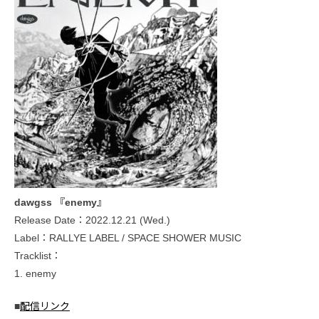
dawgss 『enemy』
Release Date：2022.12.21 (Wed.)
Label：RALLYE LABEL / SPACE SHOWER MUSIC
Tracklist：
1. enemy
■
配信リンク