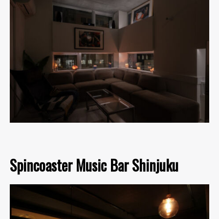
Spincoaster Music Bar Shinjuku