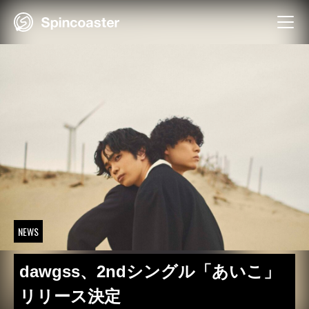
Skip
to
content
NEWS
dawgss、2ndシングル「あいこ」
リリース決定