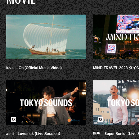
luvis – Oh (Official Music Video)
MIND TRAVEL 2023 
aimi – Lovesick (Live Session）
鋭児 – $uper $onic（Live 