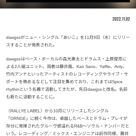
2022.11.02
dawgssがニュー・シングル「あいこ」を11月9日（水）にリリー
スすることが発表された。
dawgssはベース・ボーカルの森光奏太とドラムス・上原俊亮に
よる2人組ユニット。両者は藤井風、Kan Sano、Yaffle、Anly、
竹内アンナといったアーティストのレコーディングやライブ・サ
ポートを務めるなどして注目を集めており、これまではSpice
rhythmという名義で活動してきたが、先日dawgssと改名。名前
も新たに活動することに。
〈RALLYE LABEL〉から10月にリリースしたシングル
「ORNGE」に続く今作は、卓越したベースとドラム・プレイが
存分に発揮されたグルーヴ感溢れるR&B〜ソウル・ナンバーだと
いう。レコーディング／ミックス・エンジニアは前作同様、藤井