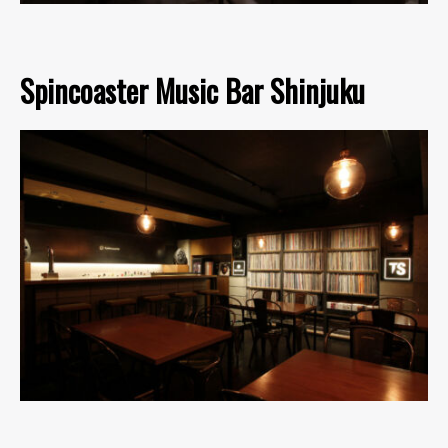
Spincoaster Music Bar Shinjuku