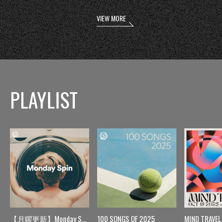
VIEW MORE
PLAYLIST
【月曜更新】Monday Spin
100 SONGS OF 2025
MIND TRAVEL