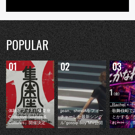
POPULAR
Rachel 
体験型フェス『集楽座
jjean、sheidAをフィー
歌舞伎町で
Collective Sounds &
チャーした最新シング
とかする『
Cultures』開催決定
ル“gossip boy”MV公開
れーーッ』