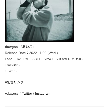
dawgss 『あいこ』
Release Date：2022.11.09 (Wed.)
Label：RALLYE LABEL / SPACE SHOWER MUSIC
Tracklist：
1. あいこ
■
配信リンク
■dawgss：
Twitter
/
Instagram