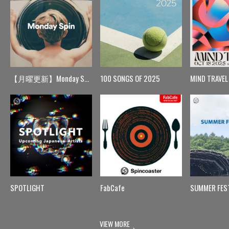
【月曜更新】Monday Spin
100 SONGS OF 2025
MIND TRAVEL
SPOTLIGHT
FabCafe
SUMMER FES
VIEW MORE