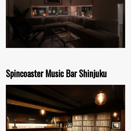
Spincoaster Music Bar Shinjuku