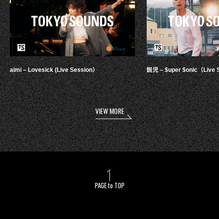
aimi – Lovesick (Live Session）
鋭児 – $uper $onic（Live 
VIEW MORE
PAGE to TOP