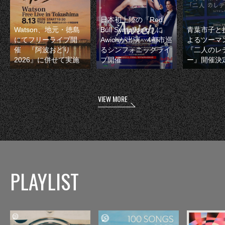
日本初上陸の『Red
Watson、地元・徳島
Bull Symphonic』に
青葉市子と
にてフリーライブ開
Awichが出演 4都市巡
よるツーマ
催 『阿波おどり
るシンフォニックライ
『二人のレ
2026』に併せて実施
ブ開催
ー』開催決
VIEW MORE
PLAYLIST