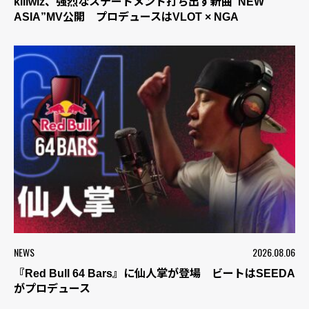
killwiz、強烈なステートメント打ち出す新曲“NEW
ASIA”MV公開 プロデュースはVLOT × NGA
NEWS
2026.08.06
『Red Bull 64 Bars』に仙人掌が登場 ビートはSEEDA
がプロデュース