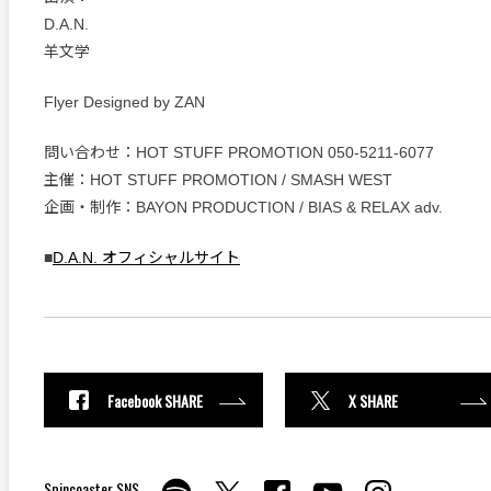
D.A.N.
羊文学
Flyer Designed by ZAN
問い合わせ：HOT STUFF PROMOTION 050-5211-6077
主催：HOT STUFF PROMOTION / SMASH WEST
企画・制作：BAYON PRODUCTION / BIAS & RELAX adv.
■
D.A.N. オフィシャルサイト
Facebook SHARE
X SHARE
Spincoaster SNS