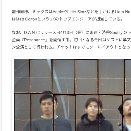
前作同様、ミックスはAdeleやLittle Simzなどを手がけるLiam 
はMatt ColtonというUKのトップエンジニアが担当している。
なお、D.A.N.はリリース日4月3日（金）に東京・渋谷Spotify O-
企画『Resonance』を開催する。初回となる今回はゲストに羊
ン公演として行われる。チケットはすでにソールドアウトとなっ