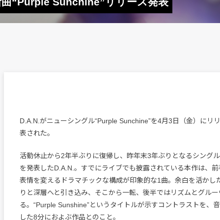
曲“Purple Sunchine”リリース発表
D.A.N.がニューシングル“Purple Sunchine”を4月3日（金）
表された。
活動休止から2年半ぶりに復帰し、昨年末3年ぶりとなるシングル『Da
を発表したD.A.N.。すでにライブでも披露されている本作は、
表情を変えるドラマチックな構成が印象的な1曲。余白を活かし
りと深層へと引き込み、そこから一転、後半ではリズムとグルー
る。“Purple Sunshine”というタイトルが示すコントラストを
した8分におよぶ作品とのこと。