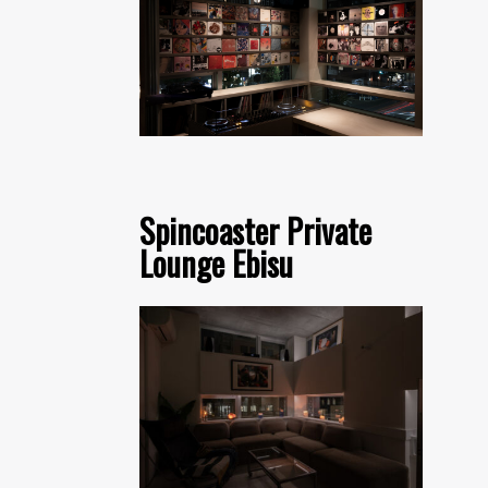
Spincoaster Private
Lounge Ebisu