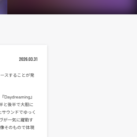
2026.03.31
にリリースすることが発
ydreaming』
前半と後半で大胆に
たサウンドでゆっく
ヴが一気に躍動す
、音像そのもので体現