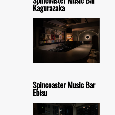
Spincoaster Music Bar
Kagurazaka
Spincoaster Music Bar
Ebisu