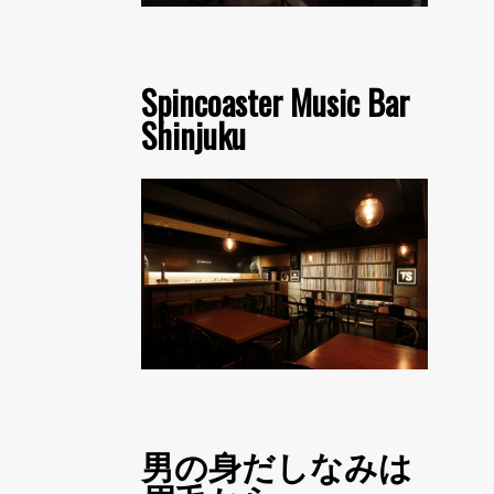
Spincoaster Music Bar
Shinjuku
男の身だしなみは