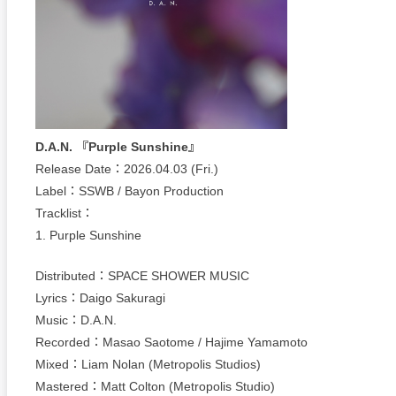
D.A.N. 『Purple Sunshine』
Release Date：2026.04.03 (Fri.)
Label：SSWB / Bayon Production
Tracklist：
1. Purple Sunshine
Distributed：SPACE SHOWER MUSIC
Lyrics：Daigo Sakuragi
Music：D.A.N.
Recorded：Masao Saotome / Hajime Yamamoto
Mixed：Liam Nolan (Metropolis Studios)
Mastered：Matt Colton (Metropolis Studio)