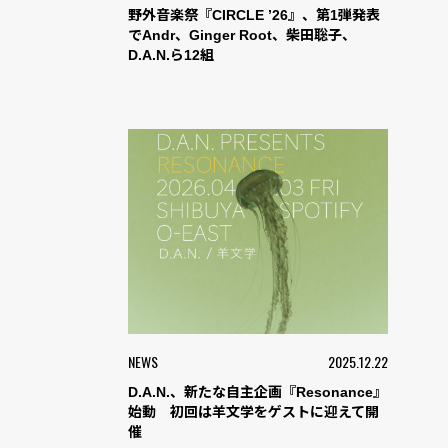
野外音楽祭『CIRCLE ’26』、第1弾発表
でAndr、Ginger Root、柴田聡子、
D.A.N.ら12組
NEWS
2025.12.22
D.A.N.、新たな自主企画『Resonance』
始動 初回は羊文学をゲストに迎えて開
催