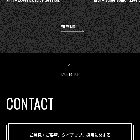
aimi – Lovesick (Live Session）
鋭児 – $uper $onic（Live 
VIEW MORE
PAGE to TOP
CONTACT
ご意見・ご要望、タイアップ、採用に関する