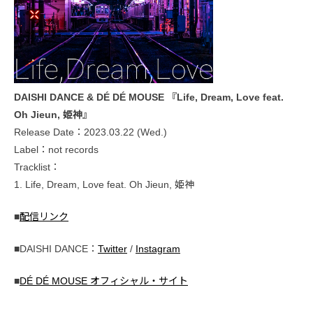
DAISHI DANCE & DÉ DÉ MOUSE 『Life, Dream, Love feat.
Oh Jieun, 姫神』
Release Date：2023.03.22 (Wed.)
Label：not records
Tracklist：
1. Life, Dream, Love feat. Oh Jieun, 姫神
■
配信リンク
■DAISHI DANCE：
Twitter
/
Instagram
■
DÉ DÉ MOUSE オフィシャル・サイト