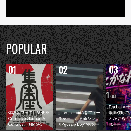
POPULAR
Rachel 
体験型フェス『集楽座
jjean、sheidAをフィー
歌舞伎町で
Collective Sounds &
チャーした最新シング
とかする『
Cultures』開催決定
ル“gossip boy”MV公開
れーーッ』