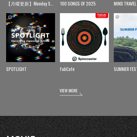
【月曜更新】Monday Spin
100 SONGS OF 2025
MIND TRAVEL
SPOTLIGHT
FabCafe
SUMMER FES
VIEW MORE