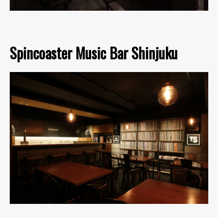
Spincoaster Music Bar Shinjuku