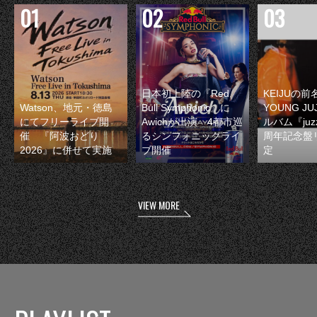
日本初上陸の『Red
KEIJUの
Watson、地元・徳島
Bull Symphonic』に
YOUNG JU
にてフリーライブ開
Awichが出演 4都市巡
ルバム『juzz
催 『阿波おどり
るシンフォニックライ
周年記念盤
2026』に併せて実施
ブ開催
定
VIEW MORE