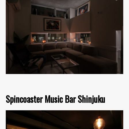
Spincoaster Music Bar Shinjuku