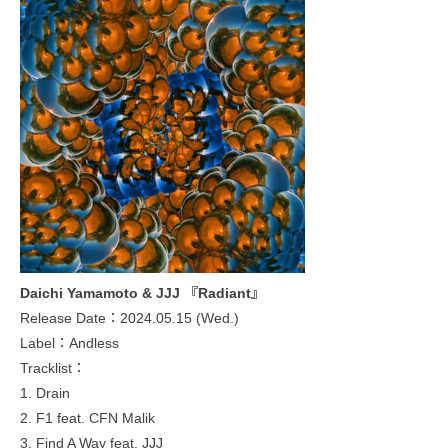
Daichi Yamamoto & JJJ 『Radiant』
Release Date：2024.05.15 (Wed.)
Label：Andless
Tracklist：
1. Drain
2. F1 feat. CFN Malik
3. Find A Way feat. JJJ