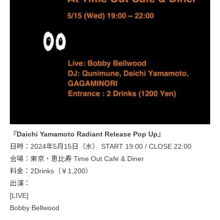
『Daichi Yamamoto Radiant Release Pop Up』
日時：2024年5月15日（水） START 19:00 / CLOSE 22:00
会場：東京・恵比寿 Time Out Cafe & Diner
料金：2Drinks（￥1,200）
出演：
[LIVE]
Bobby Bellwood