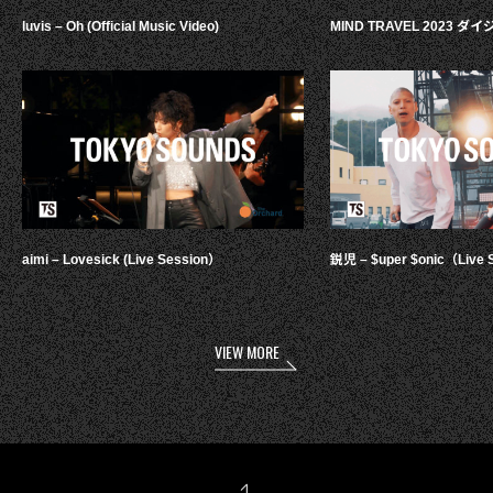
luvis – Oh (Official Music Video)
MIND TRAVEL 2023 
aimi – Lovesick (Live Session）
鋭児 – $uper $onic（Live 
VIEW MORE