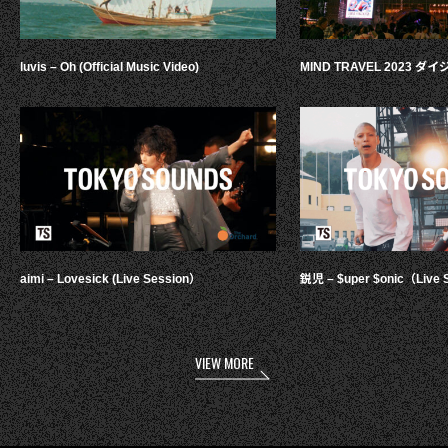
luvis – Oh (Official Music Video)
MIND TRAVEL 2023 
aimi – Lovesick (Live Session）
鋭児 – $uper $onic（Live 
VIEW MORE