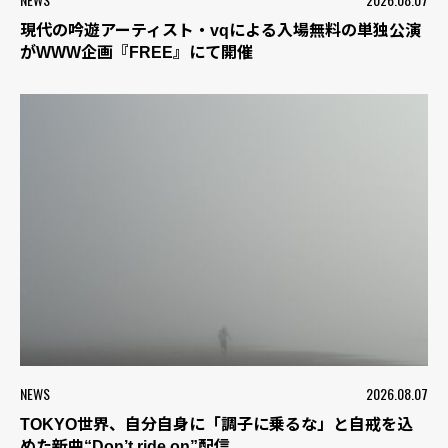
現代の吟遊アーティスト・vqによる入場無料の単独公演
がWWW企画『FREE』にて開催
NEWS
2026.08.07
TOKYO世界、自分自身に「調子に乗るな」と自戒を込
めた新曲“Don’t ride on”配信