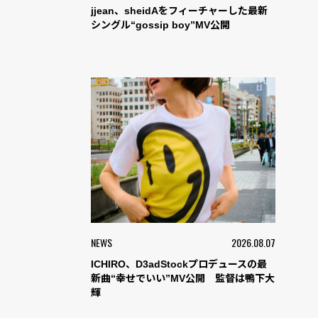
jjean、sheidAをフィーチャーした最新
シングル“gossip boy”MV公開
NEWS
2026.08.07
ICHIRO、D3adStockプロデュースの最
新曲“幸せでいい”MV公開 監督は鴨下大
輝