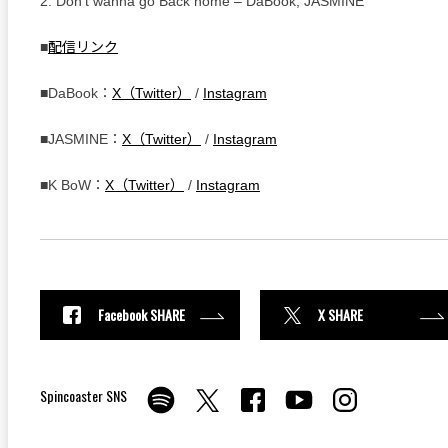
2. Don’t wanna go Back home – DaBook, JASMINE
■
配信リンク
■DaBook：
X（Twitter）
/
Instagram
■JASMINE：
X（Twitter）
/
Instagram
■K BoW：
X（Twitter）
/
Instagram
Facebook SHARE
X SHARE
Spincoaster SNS