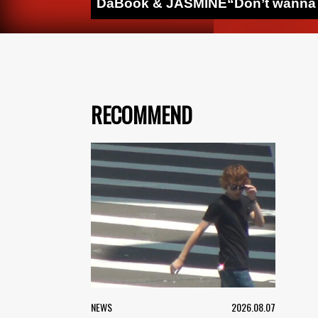
DaBook & JASMINE“Don’t wa
RECOMMEND
NEWS
2026.08.07