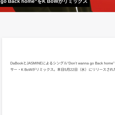
nna go Back home”をK BoWがリミックス
DaBookとJASMINEによるシングル“Don’t wanna go Back h
サー・K BoWがリミックス。本日5月22日（水）にリリースされ