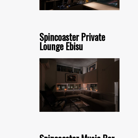
Spincoaster Private
Lounge Ebisu