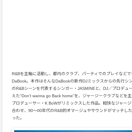
R&Bを主軸に活動し、都内のクラブ、パーティでのプレイなどで
DaBook。本作はそんなDaBookの新作DJミックスからの先行
のR&Bシーンを代表するシンガー・JASMINEと、DJ／プロデュー
えた“Don’t wanna go Back home”を、ジャージークラブな
プロデューサー・K BoWがリミックスした作品。軽快なジャージ
合わせ、90〜00年代のR&B的オマージュやサウンドがマッチし
った。