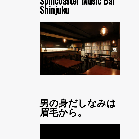
Spincoaster Music Bar
Shinjuku
男の身だしなみは
眉毛から。