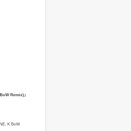
 BoW Remix)』
INE, K BoW