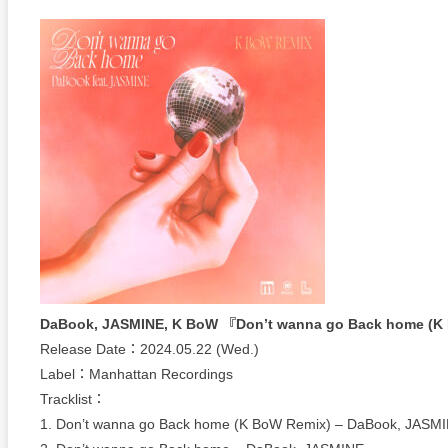
DaBook, JASMINE, K BoW 『Don’t wanna go Back home (K
Release Date：2024.05.22 (Wed.)
Label：Manhattan Recordings
Tracklist：
1. Don’t wanna go Back home (K BoW Remix) – DaBook, JASM