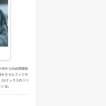
の中からR&B雰囲気
はもちろんフィジカ
DJミックスのリリ
えている。