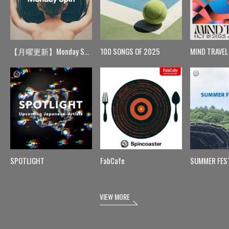
【月曜更新】Monday Spin
100 SONGS OF 2025
MIND TRAVEL
SPOTLIGHT
FabCafe
SUMMER FES
VIEW MORE