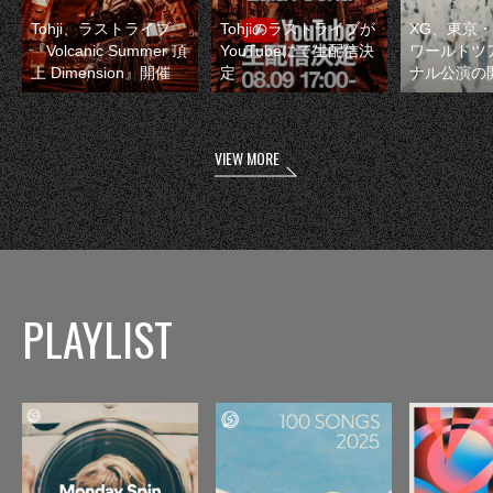
Tohji、ラストライブ
Tohjiのラストライブが
XG、東京
『Volcanic Summer 頂
YouTubeにて生配信決
ワールドツ
上 Dimension』開催
定
ナル公演の
VIEW MORE
PLAYLIST