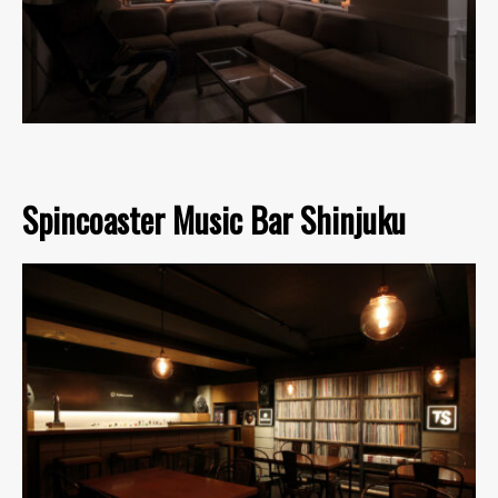
Spincoaster Music Bar Shinjuku