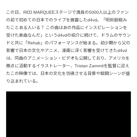
この日、RED MARQUEEステージで満員の5000人以上のファン
の前で初めての日本でのライブを披露したd4vd。「呪術廻戦み
たことある人いる？ この曲はあの作品にインスピレーションを
受けた楽曲なんだ」というd4vdの紹介に続けて、ドラムのサウン
ドと共に「Rehab」のパフォーマンスが始まる。幼少期から父の
影響で日本の文化やアニメ、漫画に深く影響を受けてきたd4vd
は、同曲のアニメーション・ビデオも公開しており、アメリカを
拠点に活動するイラストレーター、Tristan Zammitを監督に迎え
たこの映像では、日本の文化を彷彿させる背景や戦闘シーンが盛
り込まれている。