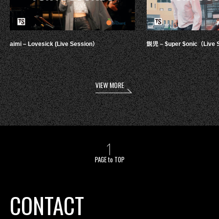
aimi – Lovesick (Live Session）
鋭児 – $uper $onic（Live 
VIEW MORE
PAGE to TOP
CONTACT