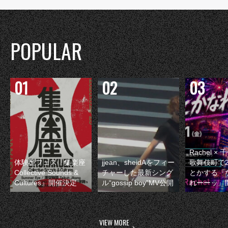
POPULAR
Rachel 
体験型フェス『集楽座
jjean、sheidAをフィー
歌舞伎町で
Collective Sounds &
チャーした最新シング
とかする『
Cultures』開催決定
ル“gossip boy”MV公開
れーーッ』
VIEW MORE