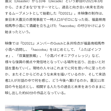
震災（Disaster）から10年（Decade）という節目の2021年3月
から、さまざまな“D”をテーマとし、過去と向き合い未来を志向
するムーブメントとして始動した『D2021』。本映像の制作は、
東日本大震災の原発事故で一時人口がゼロになった街、福島県南
相馬市小高にて酒蔵を立ち上げた「haccoba」の呼びかけにより
始まったという。
映像では『D2021』メンバーのGotchと永井玲衣が福島南相馬市
小高へ訪問し、「haccoba」をはじめとして、「ふたばインフ
ォ」、「双葉屋旅館」、「小高パイオニアヴィレッジ」など、
様々な復興の拠点や発信地となっている場所を巡り、出会いと対
話を重ねていく。現地の人々はこれまでに何を思い今に至ったの
か、またそこからどのような未来を描いているのか、そして来訪
者2人が対話の中で何を感じ、どう今後へ繋げるのか。震災11年
目の今を起点とし、相関する人たちの過去と未来をありのままに
映し出した約60分の作品となっている。