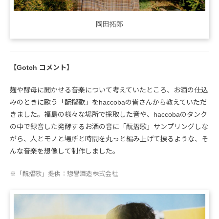
岡田拓郎
【Gotch コメント】
麹や酵母に聞かせる音楽について考えていたところ、お酒の仕込
みのときに歌う「酛摺歌」をhaccobaの皆さんから教えていただ
きました。福島の様々な場所で採取した音や、haccobaのタンク
の中で録音した発酵するお酒の音に「酛摺歌」サンプリングしな
がら、人とモノと場所と時間を丸っと編み上げて捩るような、そ
んな音楽を想像して制作しました。
※「酛摺歌」提供：惣譽酒造株式会社