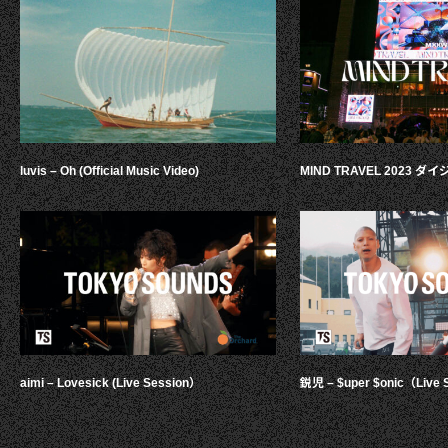
luvis – Oh (Official Music Video)
MIND TRAVEL 2023 
aimi – Lovesick (Live Session）
鋭児 – $uper $onic（Live 