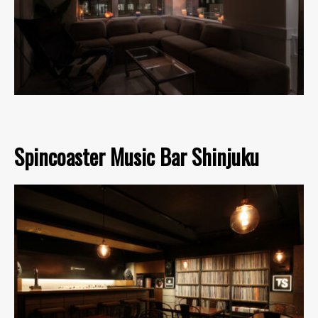
Spincoaster Music Bar Shinjuku