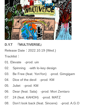
D.Y.T 『MULTIVERSE』
Release Date：2022.10.19 (Wed.)
Tracklist：
01. Elevate -prod. uin
02. Spinning -with lo-key design
03. Be Free (feat. YonYon) -prod. Gimgigam
04. Dice of the devil -prod. KM
05. Juliet -prod. KM
06. Dear (feat. Sala) -prod. Mori Zentaro
07. 24 (feat. KAHOH) -prod. MATZ
08. Don’t look back (feat. Sincere) -prod. A.G.O