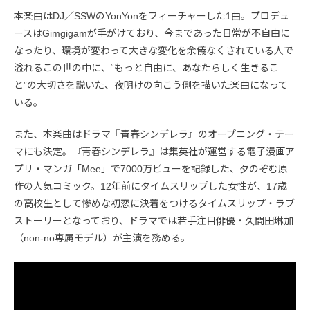
本楽曲はDJ／SSWのYonYonをフィーチャーした1曲。プロデュ
ースはGimgigamが手がけており、今まであった日常が不自由に
なったり、環境が変わって大きな変化を余儀なくされている人で
溢れるこの世の中に、“もっと自由に、あなたらしく生きるこ
と”の大切さを説いた、夜明けの向こう側を描いた楽曲になって
いる。
また、本楽曲はドラマ『青春シンデレラ』のオープニング・テー
マにも決定。『青春シンデレラ』は集英社が運営する電子漫画ア
プリ・マンガ「Mee」で7000万ビューを記録した、夕のぞむ原
作の人気コミック。12年前にタイムスリップした女性が、17歳
の高校生として惨めな初恋に決着をつけるタイムスリップ・ラブ
ストーリーとなっており、ドラマでは若手注目俳優・久間田琳加
（non-no専属モデル）が主演を務める。