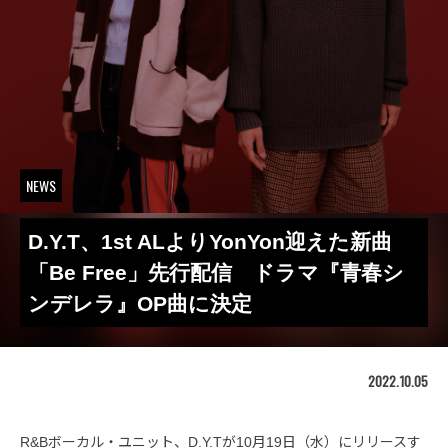
NEWS
D.Y.T、1st ALよりYonYon迎えた新曲
「Be Free」先行配信 ドラマ『青春シ
ンデレラ』OP曲に決定
2022.10.05
R&Bボーカル・ユニット、D.Y.Tが10月19日（水）にリリースす