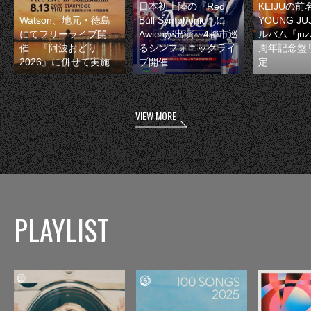
日本初上陸の『Red
KEIJUの
Watson、地元・徳島
Bull Symphonic』に
YOUNG JU
にてフリーライブ開
Awichが出演 4都市巡
ルバム『juzz
催 『阿波おどり
るシンフォニックライ
周年記念盤
2026』に併せて実施
ブ開催
定
VIEW MORE
PLAYLIST