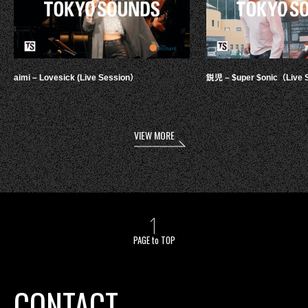
aimi – Lovesick (Live Session）
鋭児 – $uper $onic（Live 
VIEW MORE
PAGE to TOP
CONTACT