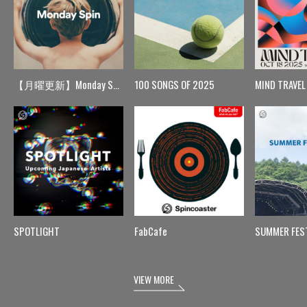
【月曜更新】Monday Spin
100 SONGS OF 2025
MIND TRAVEL
SPOTLIGHT
FabCafe
SUMMER FES
VIEW MORE