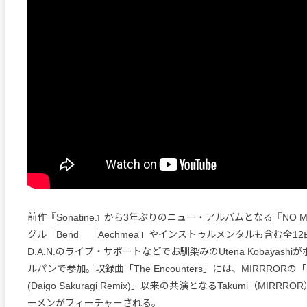
前作『Sonatine』から3年ぶりのニュー・アルバムとなる『NO 
グル「Bend」「Aechmea」やインストゥルメンタルも含む全1
D.A.N.のライブ・サポートなどでお馴染みのUtena Kobayash
ルパンで参加。収録曲「The Encounters」には、MIRRRORの「never 
(Daigo Sakuragi Remix)」以来の共演となるTakumi（MIR
ーメンがフィーチャーされる。