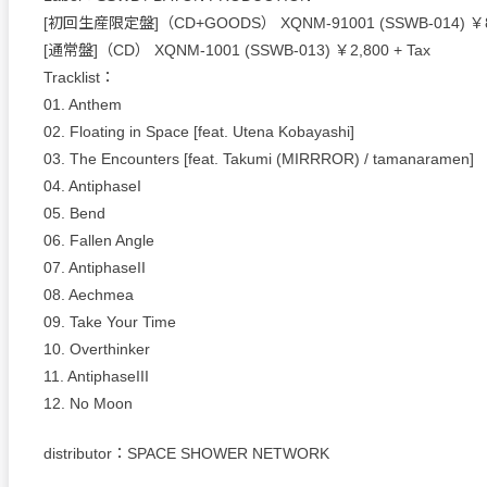
[初回生産限定盤]（CD+GOODS） XQNM-91001 (SSWB-014) ￥8,
[通常盤]（CD） XQNM-1001 (SSWB-013) ￥2,800 + Tax
Tracklist：
01. Anthem
02. Floating in Space [feat. Utena Kobayashi]
03. The Encounters [feat. Takumi (MIRRROR) / tamanaramen]
04. AntiphaseI
05. Bend
06. Fallen Angle
07. AntiphaseII
08. Aechmea
09. Take Your Time
10. Overthinker
11. AntiphaseIII
12. No Moon
distributor：SPACE SHOWER NETWORK