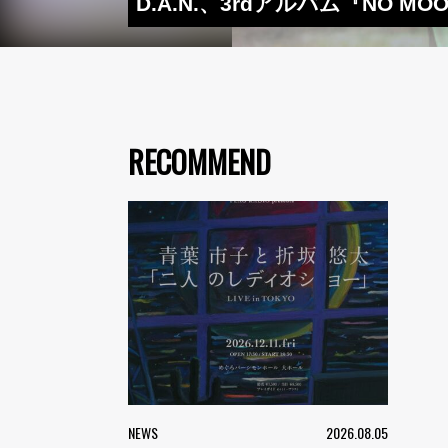
D.A.N.、3rdアルバム『NO
RECOMMEND
NEWS
2026.08.05