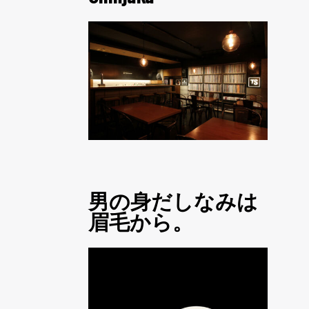
男の身だしなみは
眉毛から。