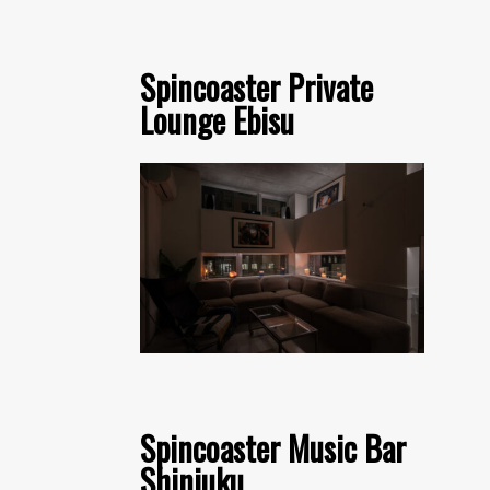
Spincoaster Private
Lounge Ebisu
Spincoaster Music Bar
Shinjuku