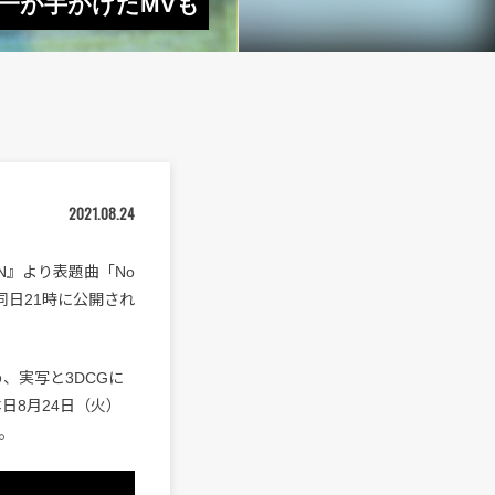
村太一が手がけたMVも
2021.08.24
ON』より表題曲「No
同日21時に公開され
、実写と3DCGに
日8月24日（火）
。