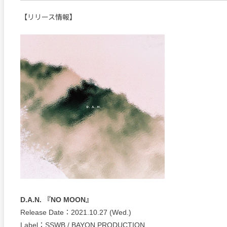
【リリース情報】
D.A.N. 『NO MOON』
Release Date：2021.10.27 (Wed.)
Label：SSWB / BAYON PRODUCTION