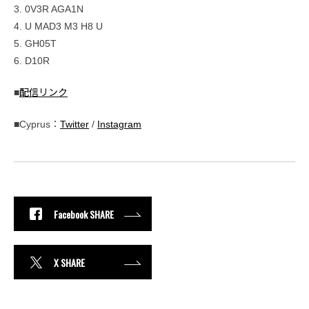
3. 0V3R AGA1N
4. U MAD3 M3 H8 U
5. GH05T
6. D10R
■
配信リンク
■Cyprus：
Twitter
/
Instagram
Facebook SHARE
X SHARE