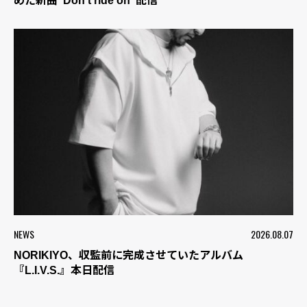
めた新曲“Don’t ride on”配信
NEWS
2026.08.07
NORIKIYO、収監前に完成させていたアルバム
『L.I.V.S.』本日配信