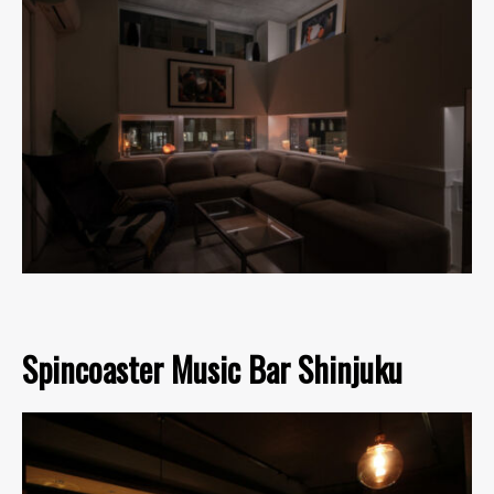
Spincoaster Music Bar Shinjuku