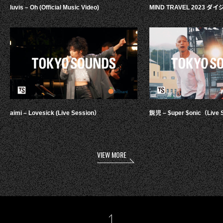
luvis – Oh (Official Music Video)
MIND TRAVEL 2023 
aimi – Lovesick (Live Session）
鋭児 – $uper $onic（Live 
VIEW MORE