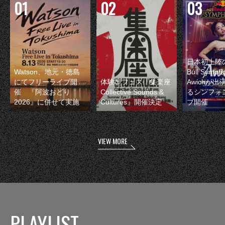
日本初上陸の
Watson、地元・徳島
Bull Symp
にてフリーライブ開
体験型フェス『集楽座
Awichが
催 『阿波おどり
Collective Sounds &
るシンフォ
2026』に併せて実施
Cultures』開催決定
ブ開催
VIEW MORE
PLAYLIST