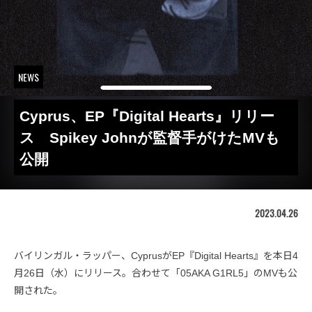
NEWS
Cyprus、EP『Digital Hearts』リリー
ス Spikey Johnが監督手がけたMVも
公開
2023.04.26
バイリンガル・ラッパー、CyprusがEP『Digital Hearts』を本日4
月26日（水）にリリース。合わせて「05AKA G1RL5」のMVも公
開された。