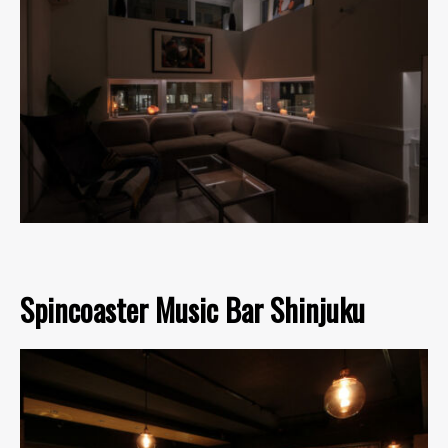
Spincoaster Music Bar Shinjuku