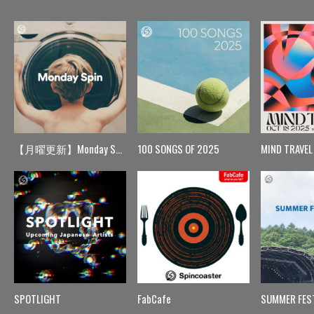
【月曜更新】Monday Spin
100 SONGS OF 2025
MIND TRAVEL
SPOTLIGHT
FabCafe
SUMMER FES