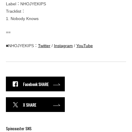
Label：NHOJYEKIPS
Tracklist：
1. Nobody Knows
==
■NHOJYEKIPS：
Twitter
/
Instagram
/
YouTube
Facebook SHARE
X SHARE
Spincoaster SNS