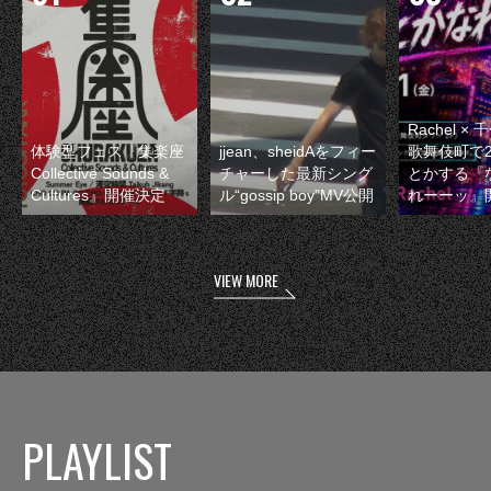
Rachel 
体験型フェス『集楽座
jjean、sheidAをフィー
歌舞伎町で
Collective Sounds &
チャーした最新シング
とかする『
Cultures』開催決定
ル“gossip boy”MV公開
れーーッ』
VIEW MORE
PLAYLIST