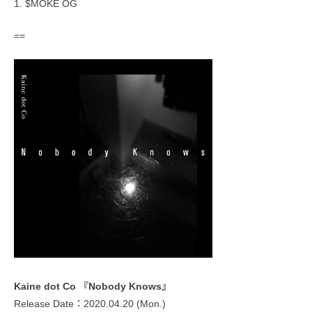
1. $MOKE OG
==
Kaine dot Co 『Nobody Knows』
Release Date：2020.04.20 (Mon.)