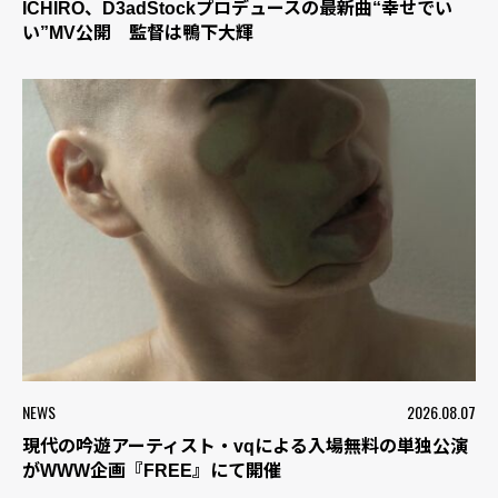
ICHIRO、D3adStockプロデュースの最新曲“幸せでい
い”MV公開 監督は鴨下大輝
NEWS
2026.08.07
現代の吟遊アーティスト・vqによる入場無料の単独公演
がWWW企画『FREE』にて開催