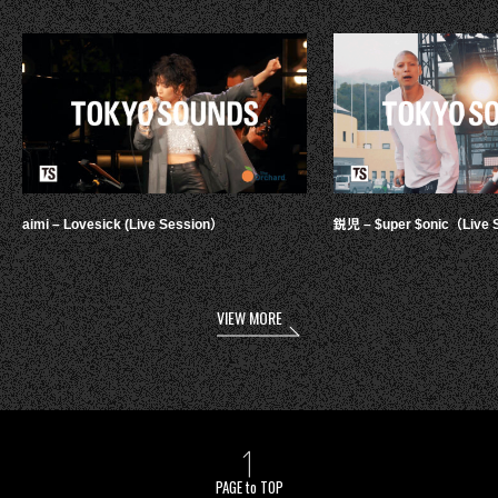
aimi – Lovesick (Live Session）
鋭児 – $uper $onic（Live 
VIEW MORE
PAGE to TOP