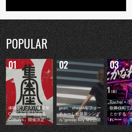
POPULAR
Rachel 
体験型フェス『集楽座
jjean、sheidAをフィー
歌舞伎町で
Collective Sounds &
チャーした最新シング
とかする『
Cultures』開催決定
ル“gossip boy”MV公開
れーーッ』