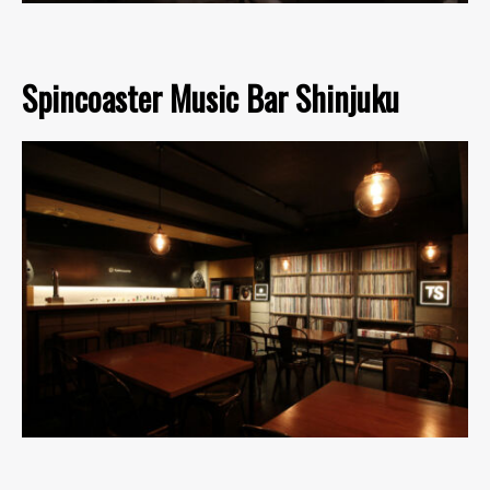
Spincoaster Music Bar Shinjuku