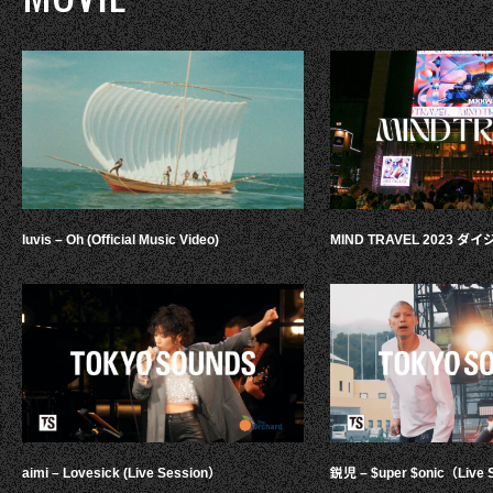
luvis – Oh (Official Music Video)
MIND TRAVEL 2023 
aimi – Lovesick (Live Session）
鋭児 – $uper $onic（Live 