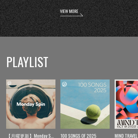
VIEW MORE
PLAYLIST
【月曜更新】Monday Spin
100 SONGS OF 2025
MIND TRAVEL