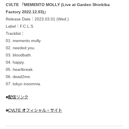
CVLTE 『MEMENTO MOLLY (Live at Garden Shinkiba
Factory 2022.12.03)』
Release Date：2023.03.01 (Wed.)
Label：F.C.L.S.
Tracklist：
01. memento molly.
02. needed you.
03. bloodbath.
04. happy.
05. heartbreak.
06. dead2me.
07. tokyo insomnia.
■
配信リンク
■
CVLTE オフィシャル・サイト