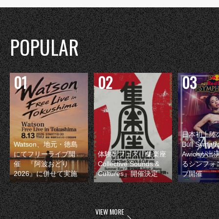
POPULAR
日本初上陸の
Watson、地元・徳島
Bull Symp
にてフリーライブ開
体験型フェス『集楽座
Awichが
催 『阿波おどり
Collective Sounds &
るシンフォ
2026』に併せて実施
Cultures』開催決定
ブ開催
VIEW MORE