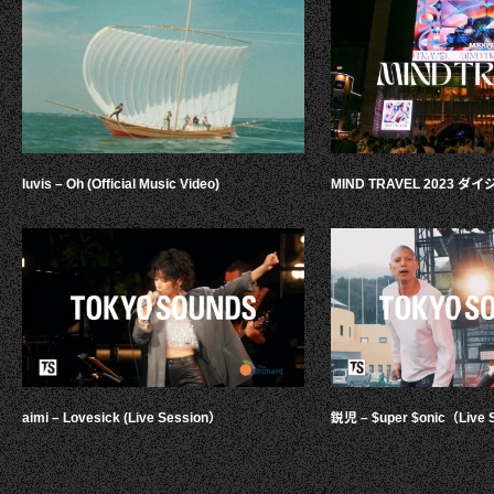
luvis – Oh (Official Music Video)
MIND TRAVEL 2023 
aimi – Lovesick (Live Session）
鋭児 – $uper $onic（Live 