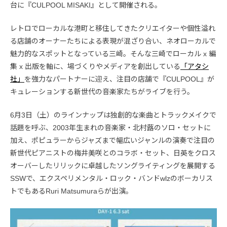
台に『CULPOOL MISAKI』として開催される。
レトロでローカルな港町と移住してきたクリエイターや個性溢れ
る店舗のオーナーたちによる表現が混ざり合い、ネオローカルで
魅力的なスポットとなっている三崎。そんな三崎でローカル x 編
集 x 出版を軸に、場づくりやメディアを創出している
「アタシ
社」
を強力なパートナーに迎え、注目の店舗で『CULPOOL』が
キュレーションする新世代の音楽家たちがライブを行う。
6月3日（土）のラインナップは独創的な楽曲とトラックメイクで
話題を呼ぶ、2003年生まれの音楽家・北村蕗のソロ・セットに
加え、ポピュラーからジャズまで幅広いジャンルの演奏で注目の
新世代ピアニストの梅井美咲とのコラボ・セット、日英をクロス
オーバーしたリリックに卓越したソングライティングを展開する
SSWで、エクスペリメンタル・ロック・バンドwlzのボーカリス
トでもあるRuri Matsumuraらが出演。