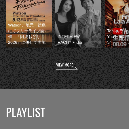
Watson、地元・徳島
にてフリーライブ開
Tohjiのラ
催 『阿波おどり
INTERVIEW ｜
YouTube
2026』に併せて実施
RACH? × idom
定
VIEW MORE
PLAYLIST