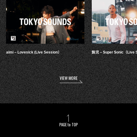
aimi – Lovesick (Live Session）
鋭児 – $uper $onic（Live 
VIEW MORE
PAGE to TOP