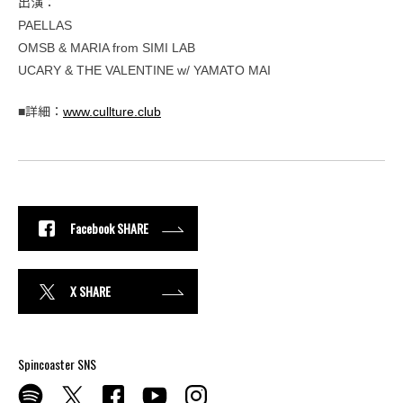
出演：
PAELLAS
OMSB & MARIA from SIMI LAB
UCARY & THE VALENTINE w/ YAMATO MAI
■詳細：
www.cullture.club
Facebook SHARE
X SHARE
Spincoaster SNS