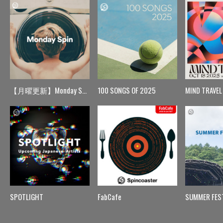
【月曜更新】Monday Spin
100 SONGS OF 2025
MIND TRAVEL
SPOTLIGHT
FabCafe
SUMMER FES