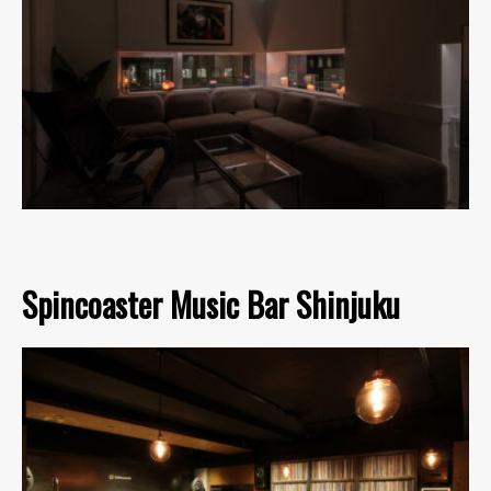
Spincoaster Music Bar Shinjuku