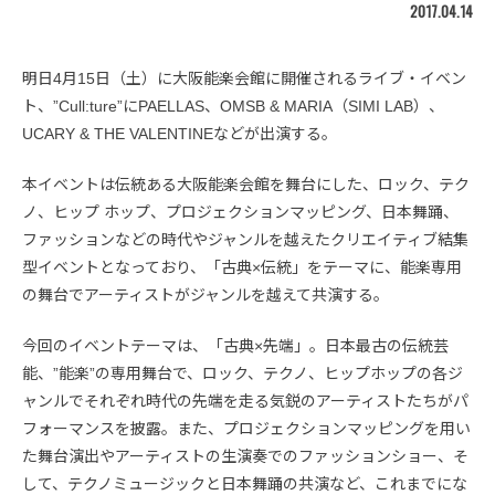
2017.04.14
明日4月15日（土）に大阪能楽会館に開催されるライブ・イベン
ト、”Cull:ture”にPAELLAS、OMSB & MARIA（SIMI LAB）、
UCARY & THE VALENTINEなどが出演する。
本イベントは伝統ある大阪能楽会館を舞台にした、ロック、テク
ノ、ヒップ ホップ、プロジェクションマッピング、日本舞踊、
ファッションなどの時代やジャンルを越えたクリエイティブ結集
型イベントとなっており、「古典×伝統」をテーマに、能楽専用
の舞台でアーティストがジャンルを越えて共演する。
今回のイベントテーマは、「古典×先端」。日本最古の伝統芸
能、”能楽”の専用舞台で、ロック、テクノ、ヒップホップの各ジ
ャンルでそれぞれ時代の先端を走る気鋭のアーティストたちがパ
フォーマンスを披露。また、プロジェクションマッピングを用い
た舞台演出やアーティストの生演奏でのファッションショー、そ
して、テクノミュージックと日本舞踊の共演など、これまでにな