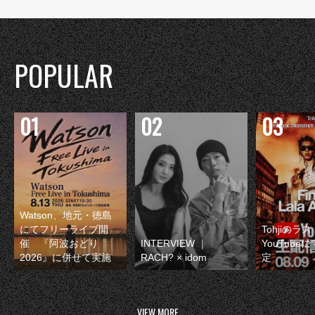
POPULAR
Watson、地元・徳島
にてフリーライブ開
Tohjiのラ
催 『阿波おどり
INTERVIEW ｜
YouTube
2026』に併せて実施
RACH? × idom
定
VIEW MORE