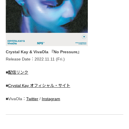
Crystal Kay & VivaOla 『No Pressure』
Release Date：2022.11.11 (Fri.)
■
配信リンク
■
Crystal Kay オフィシャル・サイト
■VivaOla：
Twitter
/
Instagram