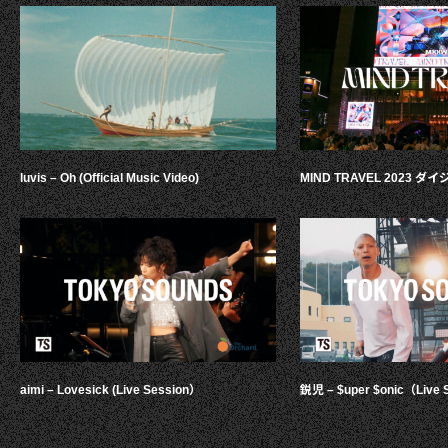
luvis – Oh (Official Music Video)
MIND TRAVEL 2023 
aimi – Lovesick (Live Session）
鋭児 – $uper $onic（Live 