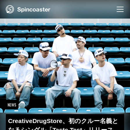
Skip
to
content
NEWS
CreativeDrugStore、初のクルー名義と
なるシングル「Taste Test」リリース