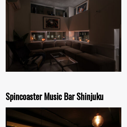
Spincoaster Music Bar Shinjuku