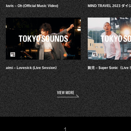
luvis – Oh (Official Music Video)
MIND TRAVEL 2023 
aimi – Lovesick (Live Session）
鋭児 – $uper $onic（Live 
VIEW MORE