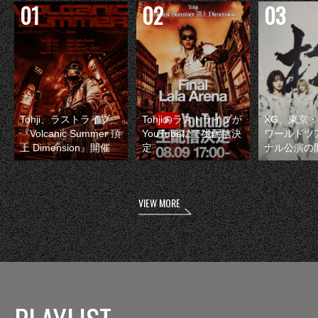
Tohji、ラストライブ
Tohjiのラストライブが
XG、東京
『Volcanic Summer 頂
YouTubeにて生配信決
ワールドツ
上 Dimension』開催
定
ナル公演の
VIEW MORE