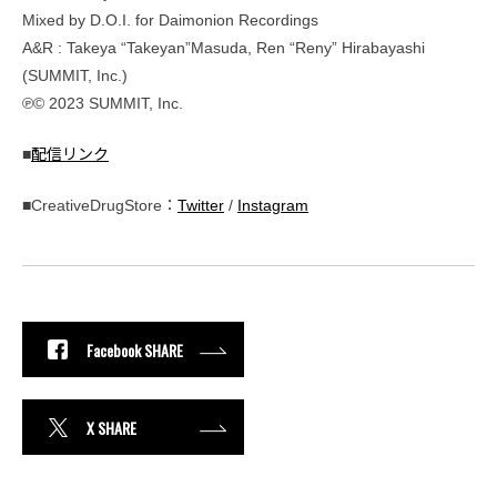
Mixed by D.O.I. for Daimonion Recordings
A&R : Takeya “Takeyan”Masuda, Ren “Reny” Hirabayashi
(SUMMIT, Inc.)
℗© 2023 SUMMIT, Inc.
■
配信リンク
■CreativeDrugStore：
Twitter
/
Instagram
Facebook SHARE
X SHARE