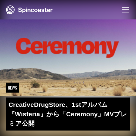
Skip
to
content
NEWS
CreativeDrugStore、1stアルバム
『Wisteria』から「Ceremony」MVプレ
ミア公開