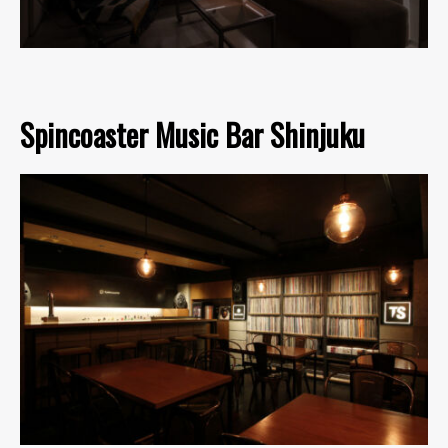
Spincoaster Music Bar Shinjuku