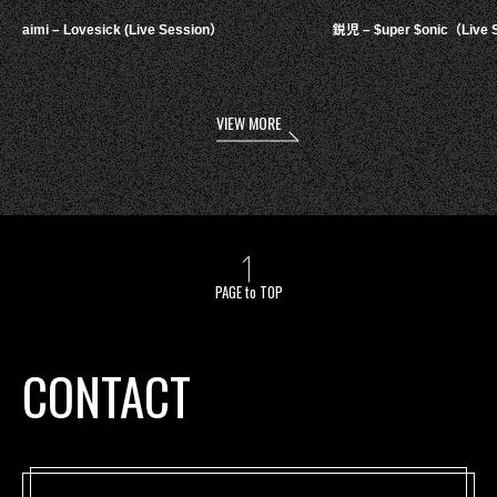
aimi – Lovesick (Live Session）
鋭児 – $uper $onic（Live 
VIEW MORE
PAGE to TOP
CONTACT