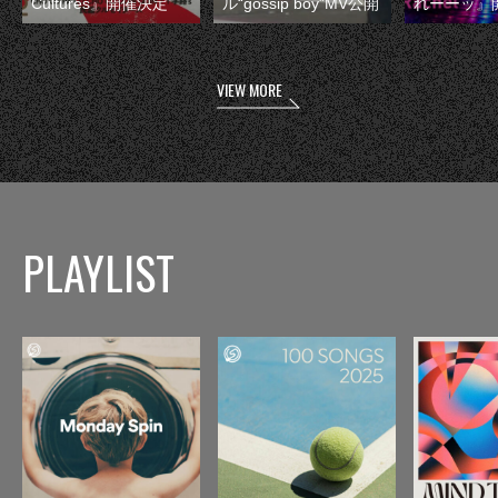
Cultures』開催決定
ル“gossip boy”MV公開
れーーッ』
VIEW MORE
PLAYLIST