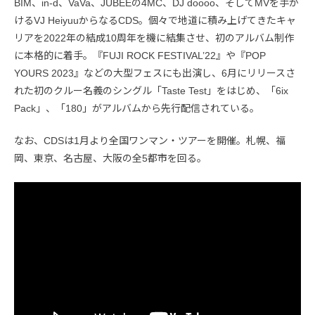
BIM、in-d、VaVa、JUBEEの4MC、DJ doooo、そしてMVを手が
けるVJ HeiyuuからなるCDS。個々で地道に積み上げてきたキャ
リアを2022年の結成10周年を機に結集させ、初のアルバム制作
に本格的に着手。『FUJI ROCK FESTIVAL’22』や『POP
YOURS 2023』などの大型フェスにも出演し、6月にリリースさ
れた初のクルー名義のシングル「Taste Test」をはじめ、「6ix
Pack」、「180」がアルバムから先行配信されている。
なお、CDSは1月より全国ワンマン・ツアーを開催。札幌、福
岡、東京、名古屋、大阪の全5都市を回る。