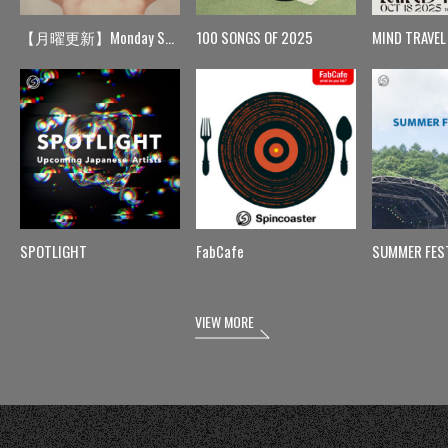
【月曜更新】Monday Spin
100 SONGS OF 2025
MIND TRAVEL
SPOTLIGHT
FabCafe
SUMMER FES
VIEW MORE