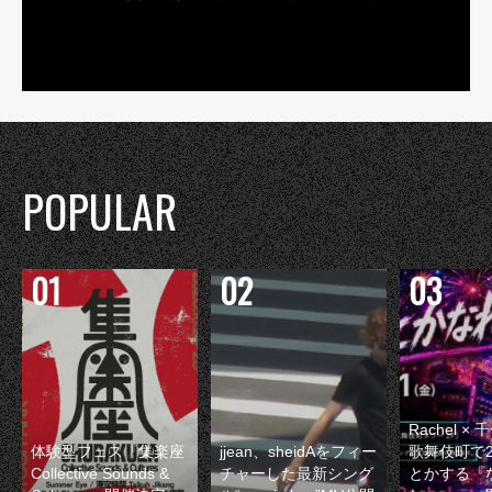
POPULAR
Rachel 
体験型フェス『集楽座
jjean、sheidAをフィー
歌舞伎町で
Collective Sounds &
チャーした最新シング
とかする『